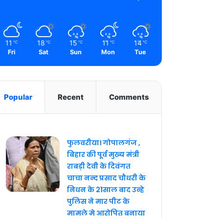
11
18
15
11
14
℃
℃
℃
℃
℃
Fri
Sat
Sun
Mon
Tue
Popular
Recent
Comments
फुलवरीया। गोपालगंज ,
बिहार की पूर्व मुख्य मंत्री
राबड़ी देवी के दिवंगत
चाचा नन्द प्रसाद चौधरी के
निधन के 21साल बाद उन्हे
पुलिस ने मार पीट के
मामले मे आरोपित बनाया