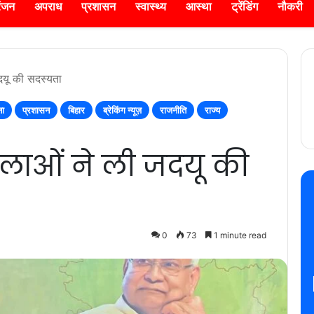
रंजन
अपराध
प्रशासन
स्वास्थ्य
आस्था
ट्रेंडिंग
नौकरी
जदयू की सदस्यता
ना
प्रशासन
बिहार
ब्रेकिंग न्यूज़
राजनीति
राज्य
हिलाओं ने ली जदयू की
0
73
1 minute read