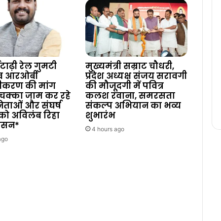
टाढ़ी रेल गुमटी
मुख्यमंत्री सम्राट चौधरी,
 व आरओबी
प्रदेश अध्यक्ष संजय सरावगी
ीकरण की मांग
की मौजूदगी में पवित्र
चक्का जाम कर रहे
कलश रवाना, समरसता
 नेताओं और संघर्ष
संकल्प अभियान का भव्य
को अविलंब रिहा
शुभारंभ
शासन*
4 hours ago
ago