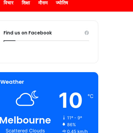
विचार
शिक्षा
मौसम
ज्योतिष
Find us on Facebook
Weather
10
℃
Melbourne
11º - 9º
86%
Scattered Clouds
0.45 km/h