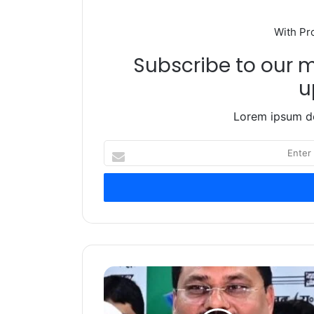
With Pr
Subscribe to our ma
u
Lorem ipsum do
Enter
your
Email
address