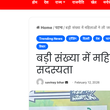
होम
देश
राज्य
राजनीति
खेल
मनो
Home
/
पटना
/
बड़ी संख्या में महिलाओं ने ली 
Trending News
ट्रेंडिंग
दिल्ली
देश
पट
विचार
बड़ी संख्या में म
सदस्यता
Send
savinay bihar
February 12, 2026
an
email