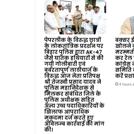
पेपरलीक के विरुद्ध छात्रों
बक्सर ई
के लोकतांत्रिक प्रदर्शन पर
खोलने
बिहार पुलिस द्वारा AK-47
मरम्मत
जैसे घातक हथियारों से की
कर रेल 
गयी गोलीबारी एवं
कांग्रेस
बर्बरतापूर्ण लाठीचार्ज के
समिति 
विरुद्ध आज नेता प्रतिपक्ष
करें प्र
श्री तेजस्वी प्रसाद यादव ने
4 hours 
पुलिस महानिदेशक से
मिलकर संबंधित जिले के
पुलिस अधीक्षक सहित
अन्य उच्च पदाधिकारियों के
खिलाफ आपराधिक
मुकदमा दर्ज करते हुए
अविलम्ब कार्रवाई की मांग
की।