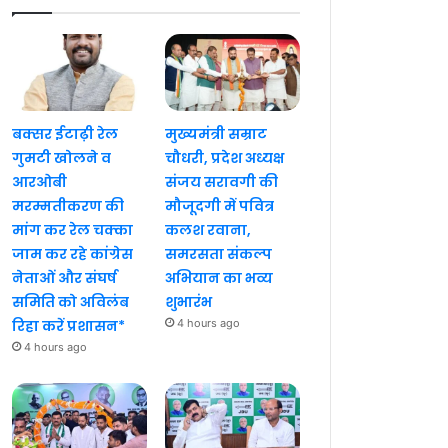
बक्सर ईटाढ़ी रेल
मुख्यमंत्री सम्राट
गुमटी खोलने व
चौधरी, प्रदेश अध्यक्ष
आरओबी
संजय सरावगी की
मरम्मतीकरण की
मौजूदगी में पवित्र
मांग कर रेल चक्का
कलश रवाना,
जाम कर रहे कांग्रेस
समरसता संकल्प
नेताओं और संघर्ष
अभियान का भव्य
समिति को अविलंब
शुभारंभ
रिहा करें प्रशासन*
4 hours ago
4 hours ago