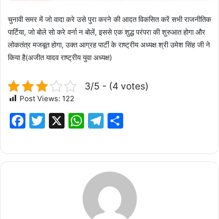
चुनावी समर में जो वादा करे उसे पुरा करने की आदत विकसित करें सभी राजनीतिक
पार्टिया, जो बोले सो करे वर्ना न बोलें, इससे एक शुद्ध परंपरा की शुरुआत होगा और
लोकतंत्र मजबूत होगा, उक्त आग्रह पार्टी के राष्ट्रीय अध्यक्ष श्री उमेश सिंह जी ने
किया है(अजीत यादव राष्ट्रीय युवा अध्यक्ष)
3/5 - (4 votes)
Post Views:
122
F
T
X
W
T
S
a
w
h
el
h
c
it
at
e
ar
e
te
s
g
e
b
r
A
ra
o
p
m
o
p