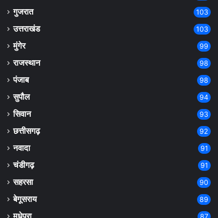
गुजरात
103
उत्तराखंड
103
मुंगेर
99
राजस्थान
98
पंजाब
98
सुपौल
94
सिवान
93
छत्तीसगढ़
92
नवादा
91
चंडीगढ़
91
सहरसा
90
बेगूसराय
89
मधेपुरा
87