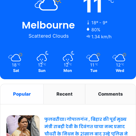
11
℃
Melbourne
18º - 9º
80%
Scattered Clouds
1.34 km/h
18
12
12
11
12
℃
℃
℃
℃
℃
Sat
Sun
Mon
Tue
Wed
Popular
Recent
Comments
फुलवरीया। गोपालगंज , बिहार की पूर्व मुख्य
मंत्री राबड़ी देवी के दिवंगत चाचा नन्द प्रसाद
चौधरी के निधन के 21साल बाद उन्हे पुलिस ने