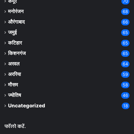
कैमूर
70
मनोरंजन
68
औरंगाबाद
66
जमुई
65
कटिहार
65
किशनगंज
65
अरवल
64
अररिया
59
मौसम
58
ज्योतिष
46
Uncategorized
18
फॉलो करें.