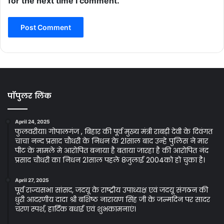
for the next time I comment.
पॉपुलर लिंक
April 24, 2025
फुलवरीया। गोपालगंज , बिहार की पूर्व मुख्य मंत्री राबड़ी देवी के दिवंगत
चाचा नन्द प्रसाद चौधरी के निधन के 21साल बाद उन्हे पुलिस ने मार
पीट के मामले मे आरोपित बनाया है बताया जारहा है की आरोपित नंद
प्रसाद चौधरी का निधन 21साल पहले 8जुलाई 2004को हो चुका है।
April 27, 2025
पूर्व राज्यसभा सांसद, जदयू के राष्ट्रीय उपाध्यक्ष एवं जदयू संगठन की
धुरी आदरणीय दादा श्री बशिष्ठ नारायण सिंह जी के जन्मदिन पर सादर
चरण स्पर्श, हार्दिक बधाई एवं शुभकामनाएं।