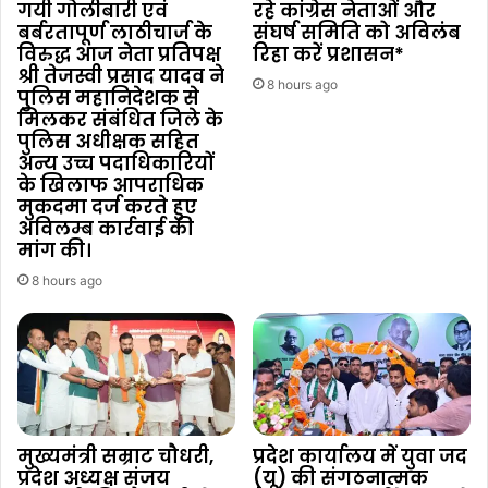
गयी गोलीबारी एवं
रहे कांग्रेस नेताओं और
बर्बरतापूर्ण लाठीचार्ज के
संघर्ष समिति को अविलंब
विरुद्ध आज नेता प्रतिपक्ष
रिहा करें प्रशासन*
श्री तेजस्वी प्रसाद यादव ने
8 hours ago
पुलिस महानिदेशक से
मिलकर संबंधित जिले के
पुलिस अधीक्षक सहित
अन्य उच्च पदाधिकारियों
के खिलाफ आपराधिक
मुकदमा दर्ज करते हुए
अविलम्ब कार्रवाई की
मांग की।
8 hours ago
मुख्यमंत्री सम्राट चौधरी,
प्रदेश कार्यालय में युवा जद
प्रदेश अध्यक्ष संजय
(यू) की संगठनात्मक