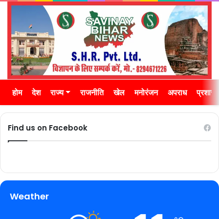
होम
देश
राज्य
राजनीति
खेल
मनोरंजन
अपराध
प्रशास
Find us on Facebook
Weather