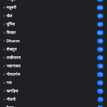
मधुबनी
84
खेल
81
पूर्णिया
81
शिवहर
80
Dharm
78
शेखपुरा
78
लखीसराय
78
जहानाबाद
74
गोपालगंज
72
गया
72
खगड़िया
72
नौकरी
71