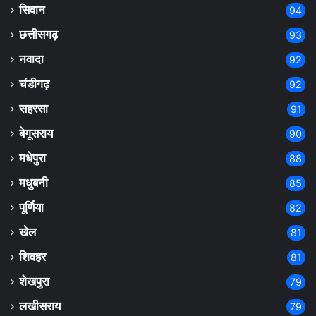
सिवान
94
छत्तीसगढ़
93
नवादा
92
चंडीगढ़
92
सहरसा
91
बेगूसराय
90
मधेपुरा
88
मधुबनी
85
पूर्णिया
82
खेल
81
शिवहर
81
शेखपुरा
79
लखीसराय
79