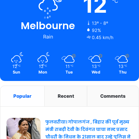
12
℃
Melbourne
13º - 8º
92%
Rain
0.45 km/h
12
12
11
13
13
℃
℃
℃
℃
℃
Sun
Mon
Tue
Wed
Thu
Popular
Recent
Comments
फुलवरीया। गोपालगंज , बिहार की पूर्व मुख्य
मंत्री राबड़ी देवी के दिवंगत चाचा नन्द प्रसाद
चौधरी के निधन के 21साल बाद उन्हे पुलिस ने