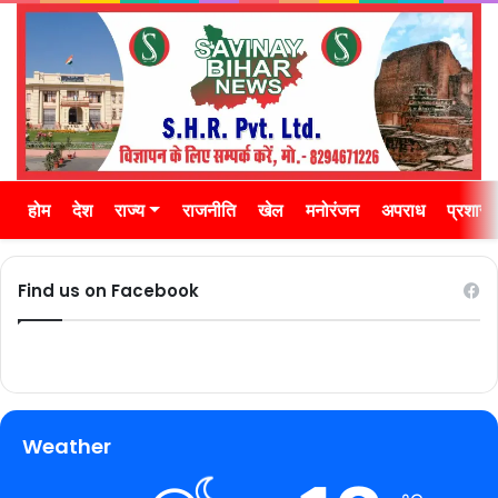
होम
देश
राज्य
राजनीति
खेल
मनोरंजन
अपराध
प्रशास
Find us on Facebook
Weather