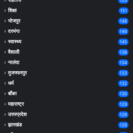
रोहतास
153
शिक्षा
151
भोजपुर
148
दरभंगा
146
स्वास्थ्य
145
वैशाली
138
नालंदा
134
मुजफ्फरपुर
133
धर्म
132
बाँका
130
महाराष्ट्र
129
उत्तरप्रदेश
126
झारखंड
126