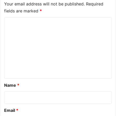
Your email address will not be published.
Required
fields are marked
*
C
o
m
m
e
n
t
*
Name
*
Email
*