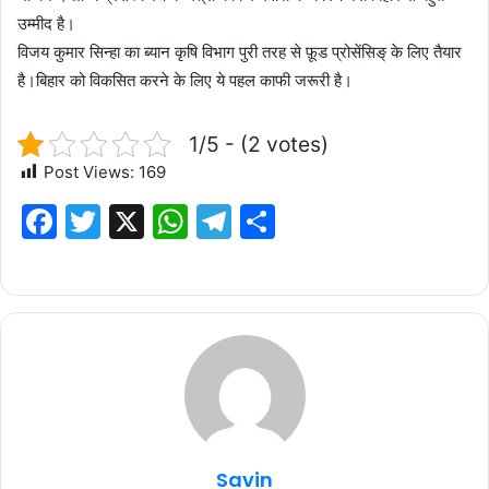
उम्मीद है।
विजय कुमार सिन्हा का ब्यान कृषि विभाग पुरी तरह से फ़ूड प्रोसेंसिङ् के लिए तैयार
है।बिहार को विकसित करने के लिए ये पहल काफी जरूरी है।
1/5 - (2 votes)
Post Views:
169
F
T
X
W
T
S
a
w
h
el
h
c
it
at
e
ar
e
te
s
g
e
b
r
A
ra
o
p
m
o
p
k
Savin