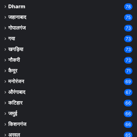
Dharm
78
जहानाबाद
75
गोपालगंज
73
गया
73
खगड़िया
73
नौकरी
73
कैमूर
71
मनोरंजन
69
औरंगाबाद
67
कटिहार
66
जमुई
66
किशनगंज
66
अरवल
65