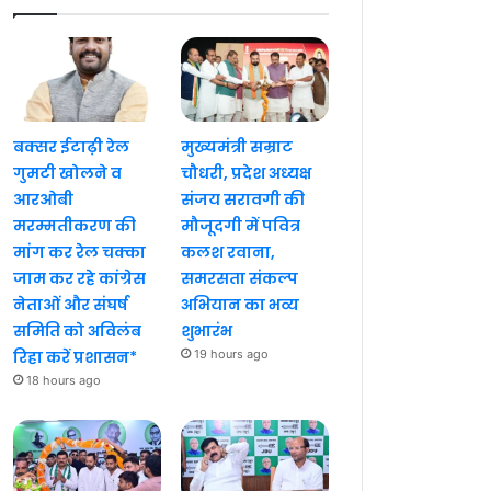
बक्सर ईटाढ़ी रेल
मुख्यमंत्री सम्राट
गुमटी खोलने व
चौधरी, प्रदेश अध्यक्ष
आरओबी
संजय सरावगी की
मरम्मतीकरण की
मौजूदगी में पवित्र
मांग कर रेल चक्का
कलश रवाना,
जाम कर रहे कांग्रेस
समरसता संकल्प
नेताओं और संघर्ष
अभियान का भव्य
समिति को अविलंब
शुभारंभ
रिहा करें प्रशासन*
19 hours ago
18 hours ago