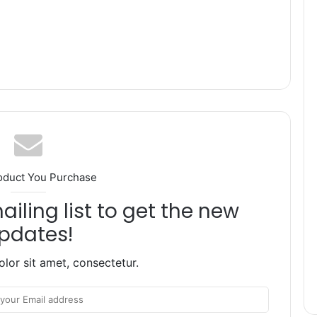
oduct You Purchase
iling list to get the new
pdates!
lor sit amet, consectetur.