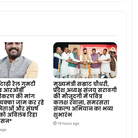
टाढ़ी रेल गुमटी
मुख्यमंत्री सम्राट चौधरी,
 व आरओबी
प्रदेश अध्यक्ष संजय सरावगी
ीकरण की मांग
की मौजूदगी में पवित्र
चक्का जाम कर रहे
कलश रवाना, समरसता
 नेताओं और संघर्ष
संकल्प अभियान का भव्य
को अविलंब रिहा
शुभारंभ
शासन*
19 hours ago
 ago