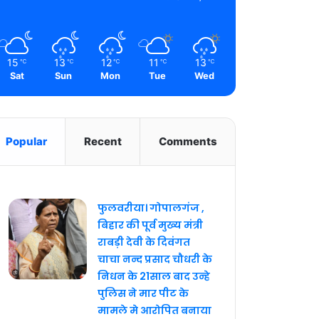
15
13
12
11
13
℃
℃
℃
℃
℃
Sat
Sun
Mon
Tue
Wed
Popular
Recent
Comments
फुलवरीया। गोपालगंज ,
बिहार की पूर्व मुख्य मंत्री
राबड़ी देवी के दिवंगत
चाचा नन्द प्रसाद चौधरी के
निधन के 21साल बाद उन्हे
पुलिस ने मार पीट के
मामले मे आरोपित बनाया