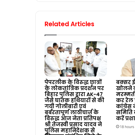
Related Articles
पेपरलीक के विरुद्ध छात्रों
बक्सर ई
के लोकतांत्रिक प्रदर्शन पर
खोलने
बिहार पुलिस द्वारा AK-47
मरम्मत
जैसे घातक हथियारों से की
कर रेल 
गयी गोलीबारी एवं
कांग्रेस
बर्बरतापूर्ण लाठीचार्ज के
समिति 
विरुद्ध आज नेता प्रतिपक्ष
करें प्र
श्री तेजस्वी प्रसाद यादव ने
18 hours
पुलिस महानिदेशक से