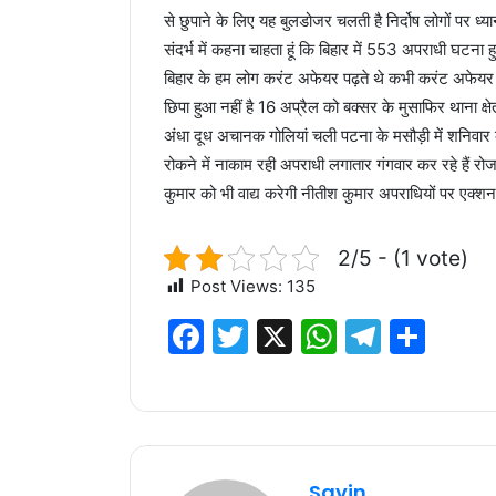
से छुपाने के लिए यह बुलडोजर चलती है निर्दोष लोगों पर 
संदर्भ में कहना चाहता हूं कि बिहार में 553 अपराधी घ
बिहार के हम लोग करंट अफेयर पढ़ते थे कभी करंट अफेयर क
छिपा हुआ नहीं है 16 अप्रैल को बक्सर के मुसाफिर थाना क्षेत
अंधा दूध अचानक गोलियां चली पटना के मसौड़ी में शनिवार 
रोकने में नाकाम रही अपराधी लगातार गंगवार कर रहे हैं रोज ऐस
कुमार को भी वाद्य करेगी नीतीश कुमार अपराधियों पर एक्शन 
2/5 - (1 vote)
Post Views:
135
F
T
X
W
T
S
a
w
h
el
h
c
it
at
e
ar
e
te
s
g
e
b
r
A
ra
Savin