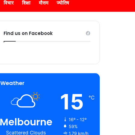
विचार
शिक्षा
मौसम
ज्योतिष
Find us on Facebook
Weather
15
℃
Melbourne
16º - 12º
59%
Scattered Clouds
1.79 km/h