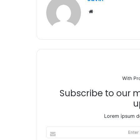
o
p
m
Website
o
p
k
With Pr
Subscribe to our ma
u
Lorem ipsum do
Enter
your