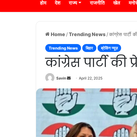
होम
देश
राज्य
राजनीति
खेल
मनो
Home
/
Trending News
/
कांग्रेस पार्टी क
Trending News
बिहार
ब्रेकिंग न्यूज़
कांग्रेस पार्टी की प्
Send
Savin
April 22, 2025
an
email