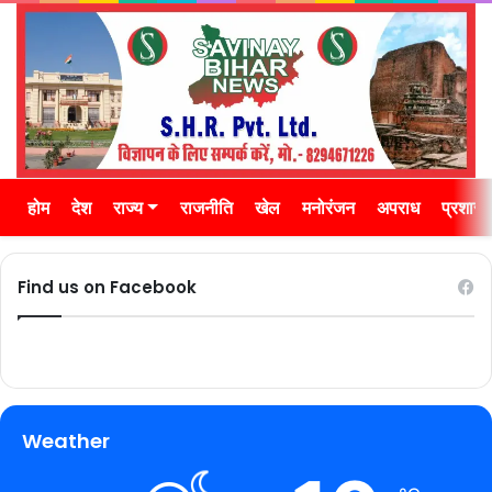
होम
देश
राज्य
राजनीति
खेल
मनोरंजन
अपराध
प्रशास
Find us on Facebook
Weather