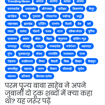
Trending News
अपराध
अररिया
अरवल
आस्था
उत्तरप्रदेश
उत्तराखंड
औरंगाबाद
कटिहार
किशनगंज
कैमूर
खगड़िया
गया
गुजरात
गोपालगंज
चंडीगढ़
जमुई
जहानाबाद
झारखंड
ट्रेंडिंग
दरभंगा
दिल्ली
देश
धर्म
नवादा
नालंदा
नौकरी
पंजाब
पटना
पश्चिम बंगाल
पूर्णिया
प्रशासन
बक्सर
बाँका
बिहार
बेगूसराय
ब्रेकिंग न्यूज़
भागलपुर
भोजपुर
मधेपुरा
मध्यप्रदेश
मनोरंजन
महाराष्ट्र
मुंगेर
मुजफ्फरपुर
मौसम
राजनीति
राजस्थान
राज्य
रोहतास
लखीसराय
विचार
वैशाली
शिक्षा
शिवहर
शेखपुरा
समस्तीपुर
सहरसा
सारण
सिवान
सीतामढ़ी
सुपौल
स्वास्थ्य
हरियाणा
हिमाचल प्रदेश
परम पूज्य बाबा साहेब ने अपने
जुबानी दो टूक शब्दों में क्या कहा
था? यह जरूर पढ़ें