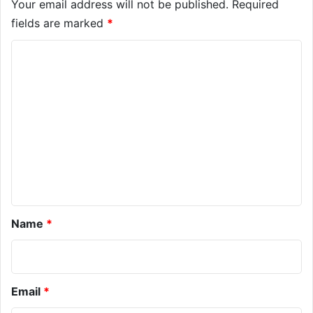
Your email address will not be published.
Required
fields are marked
*
C
o
m
m
e
n
t
*
Name
*
Email
*