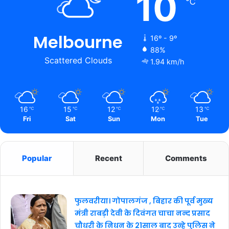
10
℃
Melbourne
16º - 9º
88%
Scattered Clouds
1.94 km/h
16
15
12
12
13
℃
℃
℃
℃
℃
Fri
Sat
Sun
Mon
Tue
Popular
Recent
Comments
फुलवरीया। गोपालगंज , बिहार की पूर्व मुख्य
मंत्री राबड़ी देवी के दिवंगत चाचा नन्द प्रसाद
चौधरी के निधन के 21साल बाद उन्हे पुलिस ने