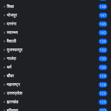
शिक्षा
148
भोजपुर
147
दरभंगा
145
स्वास्थ्य
142
वैशाली
136
मुजफ्फरपुर
132
नालंदा
130
धर्म
130
बाँका
129
महाराष्ट्र
128
उत्तरप्रदेश
125
झारखंड
125
हरियाणा
123