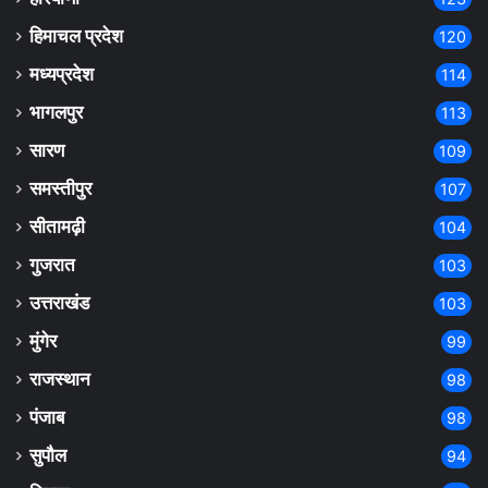
हिमाचल प्रदेश
120
मध्यप्रदेश
114
भागलपुर
113
सारण
109
समस्तीपुर
107
सीतामढ़ी
104
गुजरात
103
उत्तराखंड
103
मुंगेर
99
राजस्थान
98
पंजाब
98
सुपौल
94