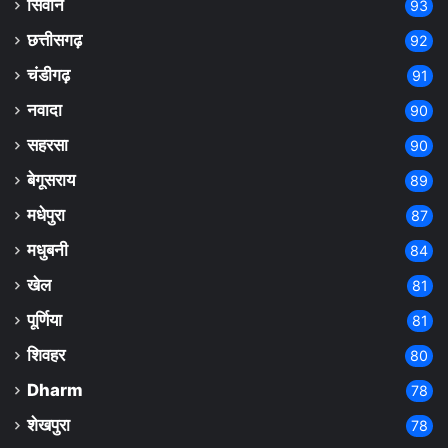
सिवान
93
छत्तीसगढ़
92
चंडीगढ़
91
नवादा
90
सहरसा
90
बेगूसराय
89
मधेपुरा
87
मधुबनी
84
खेल
81
पूर्णिया
81
शिवहर
80
Dharm
78
शेखपुरा
78