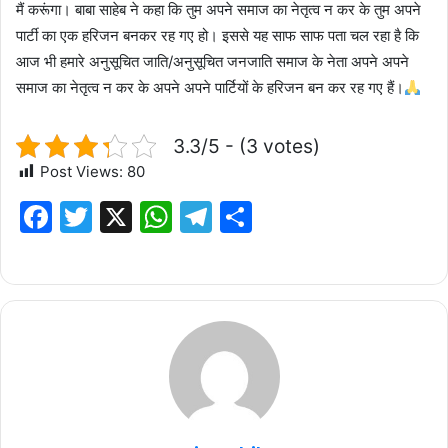
मैं करूंगा। बाबा साहेब ने कहा कि तुम अपने समाज का नेतृत्व न कर के तुम अपने
पार्टी का एक हरिजन बनकर रह गए हो। इससे यह साफ साफ पता चल रहा है कि
आज भी हमारे अनुसूचित जाति/अनुसूचित जनजाति समाज के नेता अपने अपने
समाज का नेतृत्व न कर के अपने अपने पार्टियों के हरिजन बन कर रह गए हैं।
3.3/5 - (3 votes)
Post Views:
80
F
T
X
W
T
S
a
w
h
el
h
c
it
at
e
ar
e
te
s
g
e
b
r
A
ra
o
p
m
o
p
k