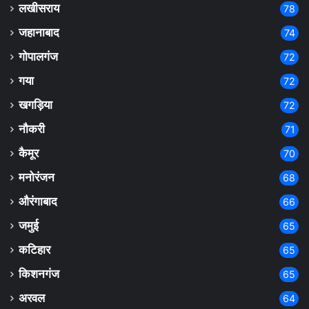
लखीसराय
78
जहानाबाद
74
गोपालगंज
72
गया
72
खगड़िया
72
नौकरी
71
कैमूर
70
मनोरंजन
68
औरंगाबाद
66
जमुई
65
कटिहार
65
किशनगंज
65
अरवल
64