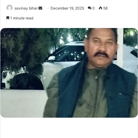
Send
savinay bihar
December 19, 2025
0
58
an
1 minute read
email