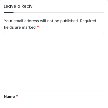
Leave a Reply
Your email address will not be published.
Required
fields are marked
*
C
o
m
m
e
n
t
*
Name
*