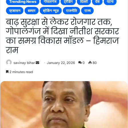
Trending News
गोपालगंज
ट्रेंडिंग
दिल्ली
देश
पटना
प्रशासन
बक्सर
ब्रेकिंग न्यूज़
राजनीति
राज्य
बाढ़ सुरक्षा से लेकर रोजगार तक,
गोपालगंज में दिखा नीतीश सरकार
का समग्र विकास माॅडल – हिमराज
राम
Send
savinay bihar
January 22, 2026
0
80
an
2 minutes read
email