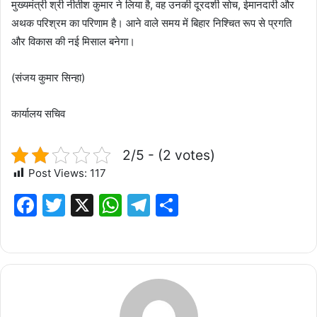
मुख्यमंत्री श्री नीतीश कुमार ने लिया है, वह उनकी दूरदर्शी सोच, ईमानदारी और
अथक परिश्रम का परिणाम है। आने वाले समय में बिहार निश्चित रूप से प्रगति
और विकास की नई मिसाल बनेगा।
(संजय कुमार सिन्हा)
कार्यालय सचिव
2/5 - (2 votes)
Post Views:
117
F
T
X
W
T
S
a
w
h
el
h
c
it
at
e
ar
e
te
s
g
e
b
r
A
ra