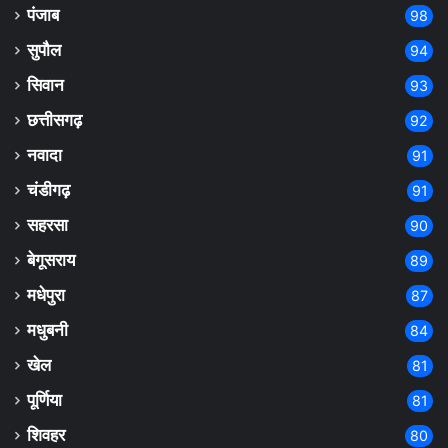
पंजाब
98
सुपौल
94
सिवान
93
छत्तीसगढ़
92
नवादा
91
चंडीगढ़
91
सहरसा
90
बेगूसराय
89
मधेपुरा
87
मधुबनी
84
खेल
81
पूर्णिया
81
शिवहर
80