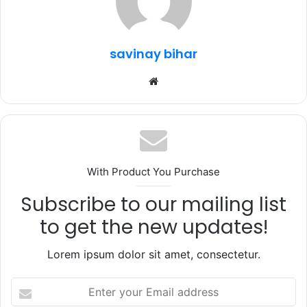
o
p
m
o
p
k
savinay bihar
Website
With Product You Purchase
Subscribe to our mailing list
to get the new updates!
Lorem ipsum dolor sit amet, consectetur.
Enter
your