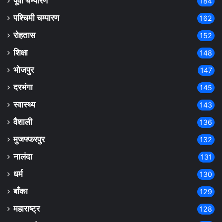
पूर्वी चम्पारण
184
पश्चिमी चम्पारण
162
रोहतास
152
शिक्षा
148
भोजपुर
147
दरभंगा
145
स्वास्थ्य
143
वैशाली
136
मुजफ्फरपुर
132
नालंदा
131
धर्म
130
बाँका
129
महाराष्ट्र
128