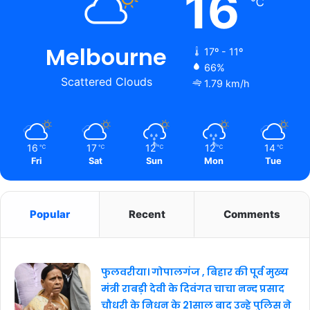
16
℃
Melbourne
17º - 11º
66%
Scattered Clouds
1.79 km/h
16
17
12
12
14
℃
℃
℃
℃
℃
Fri
Sat
Sun
Mon
Tue
Popular
Recent
Comments
फुलवरीया। गोपालगंज , बिहार की पूर्व मुख्य
मंत्री राबड़ी देवी के दिवंगत चाचा नन्द प्रसाद
चौधरी के निधन के 21साल बाद उन्हे पुलिस ने