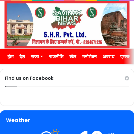
होम
देश
राज्य
राजनीति
खेल
मनोरंजन
अपराध
प्रशास
Find us on Facebook
Weather