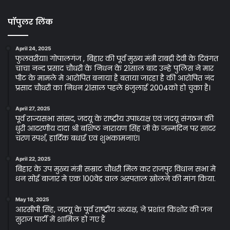
पॉपुलर लिंक
April 24, 2025
फुलवरीया। गोपालगंज , बिहार की पूर्व मुख्य मंत्री राबड़ी देवी के दिवंगत
चाचा नन्द प्रसाद चौधरी के निधन के 21साल बाद उन्हे पुलिस ने मार
पीट के मामले मे आरोपित बनाया है बताया जारहा है की आरोपित नंद
प्रसाद चौधरी का निधन 21साल पहले 8जुलाई 2004को हो चुका है।
April 27, 2025
पूर्व राज्यसभा सांसद, जदयू के राष्ट्रीय उपाध्यक्ष एवं जदयू संगठन की
धुरी आदरणीय दादा श्री बशिष्ठ नारायण सिंह जी के जन्मदिन पर सादर
चरण स्पर्श, हार्दिक बधाई एवं शुभकामनाएं।
April 22, 2025
बिहार के उप मुख्य मंत्री सम्राट चौधरी मिल कर राजपुर विधान सभा मे
धन सोई बाजार मे एक 100वेड वाल अस्पताल खोलने की मांग किया.
May 18, 2025
आरसीपी सिंह, जदयू के पूर्व राष्ट्रीय अध्यक्ष, ने प्रशांत किशोर की जन
सुराज पार्टी में शामिल हो गए हैं