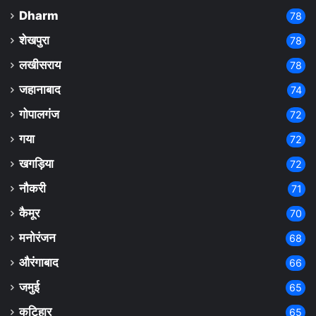
Dharm
78
शेखपुरा
78
लखीसराय
78
जहानाबाद
74
गोपालगंज
72
गया
72
खगड़िया
72
नौकरी
71
कैमूर
70
मनोरंजन
68
औरंगाबाद
66
जमुई
65
कटिहार
65