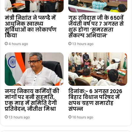
मंत्री निशांत ने प्ळप्डै में
गुरु रविदास जी के 650वें
आधुनिक स्वास्थ्य
जयंती वर्ष पर 7 अगस्त से
सुविधाओं का लोकार्पण
शुरू होगा ‘समरसता
किया
संकल्प अभियान’
4 hours ago
13 hours ago
नगर निकाय कर्मियों की
दिनांक:- 6 अगस्त 2026
मांगों पर बनी सहमति,
बिहार विधान परिषद में
एक माह में समिति देगी
शपथ ग्रहण समारोह
प्रतिवेदन, नीतीश मिश्रा
संपन्न
13 hours ago
16 hours ago