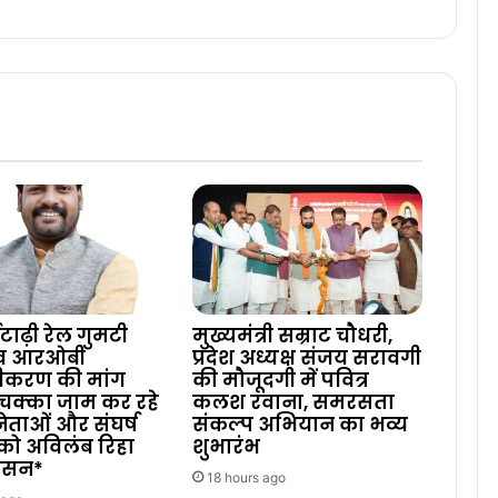
टाढ़ी रेल गुमटी
मुख्यमंत्री सम्राट चौधरी,
 व आरओबी
प्रदेश अध्यक्ष संजय सरावगी
ीकरण की मांग
की मौजूदगी में पवित्र
चक्का जाम कर रहे
कलश रवाना, समरसता
 नेताओं और संघर्ष
संकल्प अभियान का भव्य
को अविलंब रिहा
शुभारंभ
शासन*
18 hours ago