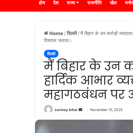
होम
देश
राज्य
राजनीति
खेल
मनो
Home
/
दिल्ली
/
मैं बिहार के उन करोड़ों मतदाता
विश्वास जताया।
दिल्ली
मैं बिहार के उन 
हार्दिक आभार व्यक्
महागठबंधन पर अ
Send
savinay bihar
November 15, 2025
an
email