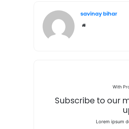
e
te
s
g
e
b
r
A
ra
savinay bihar
o
p
m
Website
o
p
k
With Pr
Subscribe to our ma
u
Lorem ipsum do