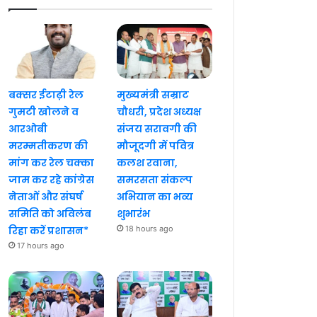
बक्सर ईटाढ़ी रेल
मुख्यमंत्री सम्राट
गुमटी खोलने व
चौधरी, प्रदेश अध्यक्ष
आरओबी
संजय सरावगी की
मरम्मतीकरण की
मौजूदगी में पवित्र
मांग कर रेल चक्का
कलश रवाना,
जाम कर रहे कांग्रेस
समरसता संकल्प
नेताओं और संघर्ष
अभियान का भव्य
समिति को अविलंब
शुभारंभ
रिहा करें प्रशासन*
18 hours ago
17 hours ago