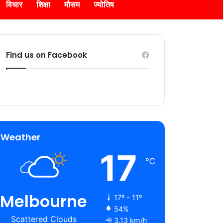
विचार
शिक्षा
मौसम
ज्योतिष
Find us on Facebook
Weather
17
℃
Melbourne
17º - 11º
54%
Scattered Clouds
3.13 km/h