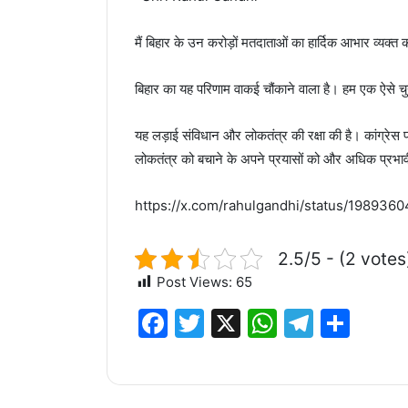
मैं बिहार के उन करोड़ों मतदाताओं का हार्दिक आभार व्यक्त
बिहार का यह परिणाम वाकई चौंकाने वाला है। हम एक ऐसे चुना
यह लड़ाई संविधान और लोकतंत्र की रक्षा की है। कांग्रेस
लोकतंत्र को बचाने के अपने प्रयासों को और अधिक प्रभाव
https://x.com/rahulgandhi/status/19893
2.5/5 - (2 votes
Post Views:
65
F
T
X
W
T
S
a
w
h
el
h
c
it
at
e
ar