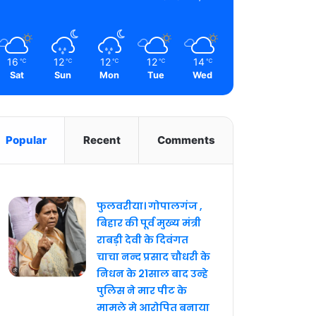
16
12
12
12
14
℃
℃
℃
℃
℃
Sat
Sun
Mon
Tue
Wed
Popular
Recent
Comments
फुलवरीया। गोपालगंज ,
बिहार की पूर्व मुख्य मंत्री
राबड़ी देवी के दिवंगत
चाचा नन्द प्रसाद चौधरी के
निधन के 21साल बाद उन्हे
पुलिस ने मार पीट के
मामले मे आरोपित बनाया