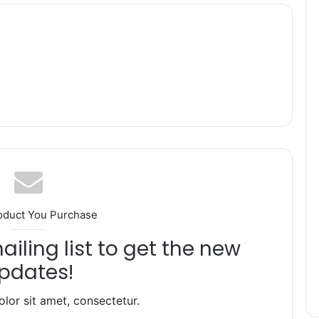
oduct You Purchase
iling list to get the new
pdates!
lor sit amet, consectetur.