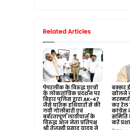
Related Articles
पेपरलीक के विरुद्ध छात्रों
बक्सर ई
के लोकतांत्रिक प्रदर्शन पर
खोलने
बिहार पुलिस द्वारा AK-47
मरम्मत
जैसे घातक हथियारों से की
कर रेल 
गयी गोलीबारी एवं
कांग्रेस
बर्बरतापूर्ण लाठीचार्ज के
समिति 
विरुद्ध आज नेता प्रतिपक्ष
करें प्र
श्री तेजस्वी प्रसाद यादव ने