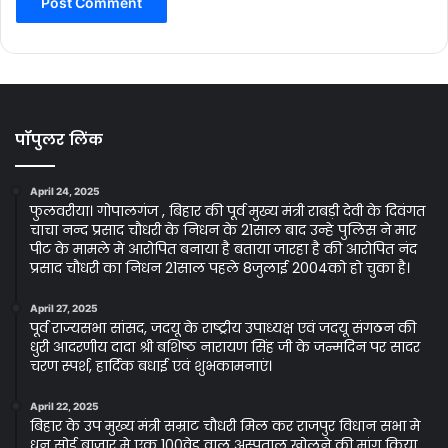
पॉपुलर लिंक
April 24, 2025
फुलवरीया। गोपालगंज , बिहार की पूर्व मुख्य मंत्री राबड़ी देवी के दिवंगत
चाचा नन्द प्रसाद चौधरी के निधन के 21साल बाद उन्हे पुलिस ने मार
पीट के मामले मे आरोपित बनाया है बताया जारहा है की आरोपित नंद
प्रसाद चौधरी का निधन 21साल पहले 8जुलाई 2004को हो चुका है।
April 27, 2025
पूर्व राज्यसभा सांसद, जदयू के राष्ट्रीय उपाध्यक्ष एवं जदयू संगठन की
धुरी आदरणीय दादा श्री बशिष्ठ नारायण सिंह जी के जन्मदिन पर सादर
चरण स्पर्श, हार्दिक बधाई एवं शुभकामनाएं।
April 22, 2025
बिहार के उप मुख्य मंत्री सम्राट चौधरी मिल कर राजपुर विधान सभा मे
धन सोई बाजार मे एक 100वेड वाल अस्पताल खोलने की मांग किया.