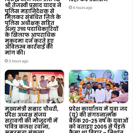
श्री तेजस्वी प्रसाद यादव ने
4 hours ago
पुलिस महानिदेशक से
मिलकर संबंधित जिले के
पुलिस अधीक्षक सहित
अन्य उच्च पदाधिकारियों
के खिलाफ आपराधिक
मुकदमा दर्ज करते हुए
अविलम्ब कार्रवाई की
मांग की।
3 hours ago
मुख्यमंत्री सम्राट चौधरी,
प्रदेश कार्यालय में युवा जद
प्रदेश अध्यक्ष संजय
(यू) की संगठनात्मक
सरावगी की मौजूदगी में
बैठक 20-25 वर्ष के युवाओं
पवित्र कलश रवाना,
को बताइए 2005 से पहले
समरसता संकल्प
कैसा था बिहार – निशांत