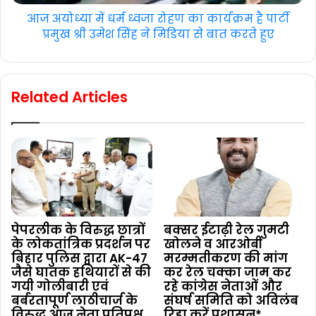
आज अयोध्या में धर्म ध्वजा रोहण का कार्यक्रम है पार्टी
प्रमुख श्री उमेश सिंह ने मिडिया से बात करते हुए
Related Articles
पेपरलीक के विरुद्ध छात्रों
बक्सर ईटाढ़ी रेल गुमटी
के लोकतांत्रिक प्रदर्शन पर
खोलने व आरओबी
बिहार पुलिस द्वारा AK-47
मरम्मतीकरण की मांग
जैसे घातक हथियारों से की
कर रेल चक्का जाम कर
गयी गोलीबारी एवं
रहे कांग्रेस नेताओं और
बर्बरतापूर्ण लाठीचार्ज के
संघर्ष समिति को अविलंब
विरुद्ध आज नेता प्रतिपक्ष
रिहा करें प्रशासन*