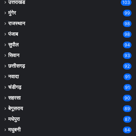
उत्तराखंड
103
मुंगेर
99
राजस्थान
98
पंजाब
98
सुपौल
94
सिवान
93
छत्तीसगढ़
92
नवादा
91
चंडीगढ़
91
सहरसा
90
बेगूसराय
89
मधेपुरा
87
मधुबनी
84