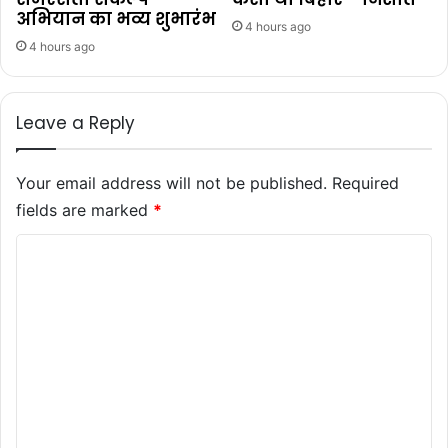
अभियान का भव्य शुभारंभ
4 hours ago
4 hours ago
Leave a Reply
Your email address will not be published.
Required
fields are marked
*
C
o
m
m
e
n
t