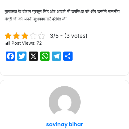
मुलाकात के दौरान प्रसून सिंह और आदर्श भी उपस्थित रहे और उन्होंने माननीय
मंत्री जी को अपनी शुभकामनाएँ प्रेषित कीं।
3/5 - (3 votes)
Post Views:
72
F
T
X
W
T
S
a
w
h
el
h
c
it
at
e
ar
e
te
s
g
e
b
r
A
ra
o
p
m
o
p
k
savinay bihar