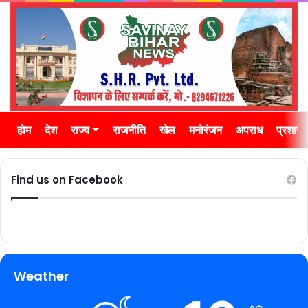
होम
देश
राज्य
राजनीति
खेल
मनोरंजन
अपराध
प्रशास
Find us on Facebook
Weather