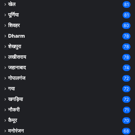
खेल
81
पूर्णिया
81
शिवहर
80
Dharm
78
शेखपुरा
78
लखीसराय
78
जहानाबाद
74
गोपालगंज
72
गया
72
खगड़िया
72
नौकरी
71
कैमूर
70
मनोरंजन
68