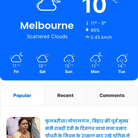
10
℃
Melbourne
11º - 9º
86%
Scattered Clouds
0.45 km/h
11
18
15
11
14
℃
℃
℃
℃
℃
Fri
Sat
Sun
Mon
Tue
Popular
Recent
Comments
फुलवरीया। गोपालगंज , बिहार की पूर्व मुख्य
मंत्री राबड़ी देवी के दिवंगत चाचा नन्द प्रसाद
चौधरी के निधन के 21साल बाद उन्हे पुलिस ने