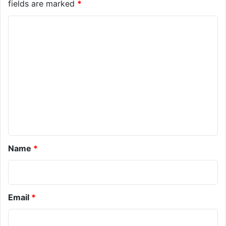
fields are marked
*
C
o
m
m
e
n
t
*
Name
*
Email
*