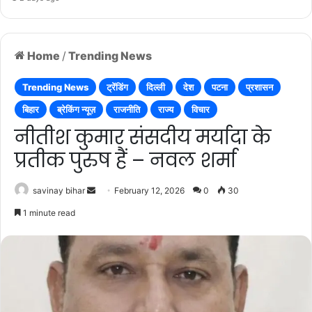
Home
/
Trending News
Trending News
ट्रेंडिंग
दिल्ली
देश
पटना
प्रशासन
बिहार
ब्रेकिंग न्यूज़
राजनीति
राज्य
विचार
नीतीश कुमार संसदीय मर्यादा के
प्रतीक पुरुष हैं – नवल शर्मा
Send
savinay bihar
February 12, 2026
0
30
an
1 minute read
email