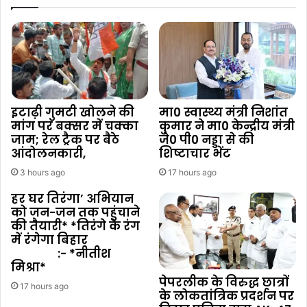
इटाढ़ी गुमटी खोलने की
मा0 स्वास्थ्य मंत्री निशांत
मांग पर बक्सर में चक्का
कुमार ने मा0 केन्द्रीय मंत्री
जाम; रेल ट्रैक पर बैठे
जे0 पी0 नड्डा से की
आंदोलनकारी,
शिष्टाचार भेंट
3 hours ago
17 hours ago
हर घर तिरंगा’ अभियान
को जन-जन तक पहुंचाने
की तैयारी* *तिरंगे के रंग
में रंगेगा बिहार
:- *नीतीश
मिश्रा*
पेपरलीक के विरुद्ध छात्रों
17 hours ago
के लोकतांत्रिक प्रदर्शन पर