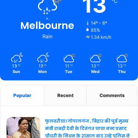
13
℃
Melbourne
14º - 8º
85%
Rain
1.34 km/h
13
12
11
13
13
℃
℃
℃
℃
℃
Sun
Mon
Tue
Wed
Thu
Popular
Recent
Comments
फुलवरीया। गोपालगंज , बिहार की पूर्व मुख्य
मंत्री राबड़ी देवी के दिवंगत चाचा नन्द प्रसाद
चौधरी के निधन के 21साल बाद उन्हे पुलिस ने