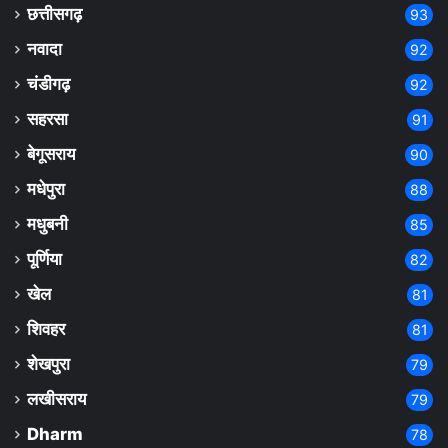
छत्तीसगढ़
93
नवादा
92
चंडीगढ़
92
सहरसा
91
बेगूसराय
90
मधेपुरा
88
मधुबनी
85
पूर्णिया
82
खेल
81
शिवहर
81
शेखपुरा
79
लखीसराय
79
Dharm
78