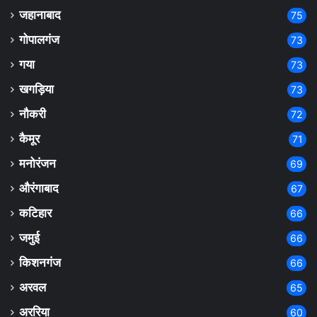
जहानाबाद
75
गोपालगंज
73
गया
73
खगड़िया
73
नौकरी
72
कैमूर
71
मनोरंजन
69
औरंगाबाद
67
कटिहार
66
जमुई
66
किशनगंज
66
अरवल
65
अररिया
60