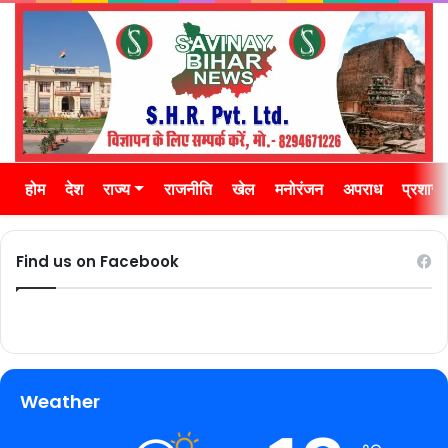
होम
देश
राज्य
राजनीति
खेल
मनोरंजन
अपराध
प्रशास
Find us on Facebook
Weather