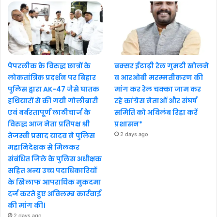
पेपरलीक के विरुद्ध छात्रों के
बक्सर ईटाढ़ी रेल गुमटी खोलने
लोकतांत्रिक प्रदर्शन पर बिहार
व आरओबी मरम्मतीकरण की
पुलिस द्वारा AK-47 जैसे घातक
मांग कर रेल चक्का जाम कर
हथियारों से की गयी गोलीबारी
रहे कांग्रेस नेताओं और संघर्ष
एवं बर्बरतापूर्ण लाठीचार्ज के
समिति को अविलंब रिहा करें
विरुद्ध आज नेता प्रतिपक्ष श्री
प्रशासन*
तेजस्वी प्रसाद यादव ने पुलिस
2 days ago
महानिदेशक से मिलकर
संबंधित जिले के पुलिस अधीक्षक
सहित अन्य उच्च पदाधिकारियों
के खिलाफ आपराधिक मुकदमा
दर्ज करते हुए अविलम्ब कार्रवाई
की मांग की।
2 days ago