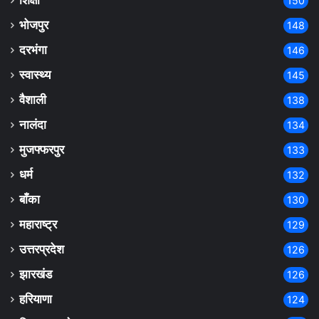
शिक्षा
150
भोजपुर
148
दरभंगा
146
स्वास्थ्य
145
वैशाली
138
नालंदा
134
मुजफ्फरपुर
133
धर्म
132
बाँका
130
महाराष्ट्र
129
उत्तरप्रदेश
126
झारखंड
126
हरियाणा
124