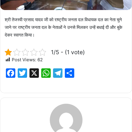
श्री तेजस्वी प्रसाद यादव जी को राष्ट्रीय जनता दल विधायक दल का नेता चुने
जाने पर राष्ट्रीय जनता दल के नेताओं ने उनसे मिलकर उन्हें बधाई दी और बुके
देकर स्वागत किया।
1/5 - (1 vote)
Post Views:
62
F
T
X
W
T
S
a
w
h
el
h
c
it
at
e
ar
e
te
s
g
e
b
r
A
ra
o
p
m
o
p