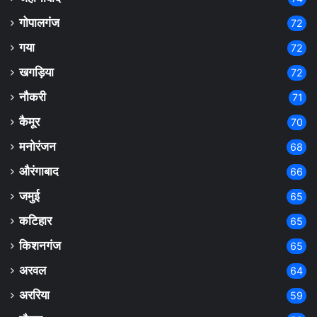
गोपालगंज
72
गया
72
खगड़िया
72
नौकरी
71
कैमूर
70
मनोरंजन
68
औरंगाबाद
66
जमुई
65
कटिहार
65
किशनगंज
65
अरवल
64
अररिया
59