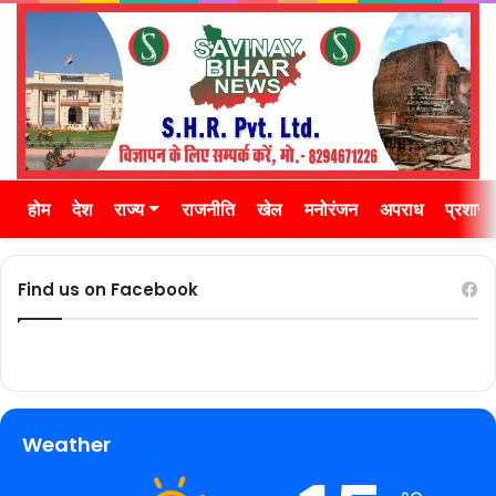
होम
देश
राज्य
राजनीति
खेल
मनोरंजन
अपराध
प्रशास
Find us on Facebook
Weather