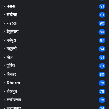
नवादा
91
चंडीगढ़
91
सहरसा
90
बेगूसराय
89
मधेपुरा
87
मधुबनी
84
खेल
81
पूर्णिया
81
शिवहर
80
Dharm
78
शेखपुरा
78
लखीसराय
78
जहानाबाद
74