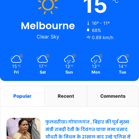
15
℃
Melbourne
16º - 11º
68%
Clear Sky
0.89 km/h
15
17
12
12
14
℃
℃
℃
℃
℃
Fri
Sat
Sun
Mon
Tue
Popular
Recent
Comments
फुलवरीया। गोपालगंज , बिहार की पूर्व मुख्य
मंत्री राबड़ी देवी के दिवंगत चाचा नन्द प्रसाद
चौधरी के निधन के 21साल बाद उन्हे पुलिस ने