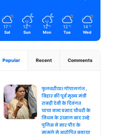
17
12
12
12
14
℃
℃
℃
℃
℃
Sat
Sun
Mon
Tue
Wed
Popular
Recent
Comments
फुलवरीया। गोपालगंज ,
बिहार की पूर्व मुख्य मंत्री
राबड़ी देवी के दिवंगत
चाचा नन्द प्रसाद चौधरी के
निधन के 21साल बाद उन्हे
पुलिस ने मार पीट के
मामले मे आरोपित बनाया