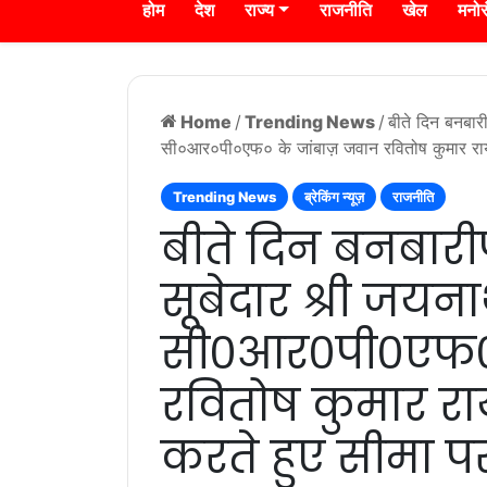
होम
देश
राज्य
राजनीति
खेल
मनो
Home
/
Trending News
/
बीते दिन बनबारी
सी०आर०पी०एफ० के जांबाज़ जवान रवितोष कुमार राय ज
Trending News
ब्रेकिंग न्यूज़
राजनीति
बीते दिन बनबारीप
सूबेदार श्री जयना
सी०आर०पी०एफ० 
रवितोष कुमार रा
करते हुए सीमा पर