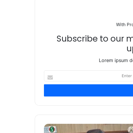
With Pr
Subscribe to our ma
u
Lorem ipsum do
Enter
your
Email
address