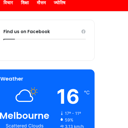
विचार
शिक्षा
मौसम
ज्योतिष
Find us on Facebook
Weather
16
℃
Melbourne
17º - 11º
59%
Scattered Clouds
3.13 km/h