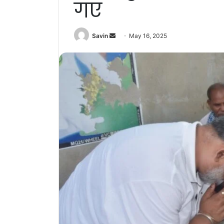
गए
Send
Savin
May 16, 2025
an
email