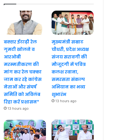
बक्सर ईटाढ़ी रेल
मुख्यमंत्री सम्राट
गुमटी खोलने व
चौधरी, प्रदेश अध्यक्ष
आरओबी
संजय सरावगी की
मरम्मतीकरण की
मौजूदगी में पवित्र
मांग कर रेल चक्का
कलश रवाना,
जाम कर रहे कांग्रेस
समरसता संकल्प
नेताओं और संघर्ष
अभियान का भव्य
समिति को अविलंब
शुभारंभ
रिहा करें प्रशासन*
13 hours ago
13 hours ago