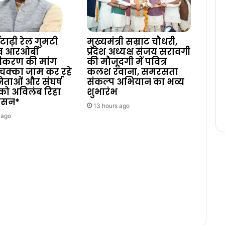
टाढ़ी रेल गुमटी
मुख्यमंत्री सम्राट चौधरी,
 व आरओबी
प्रदेश अध्यक्ष संजय सरावगी
ीकरण की मांग
की मौजूदगी में पवित्र
चक्का जाम कर रहे
कलश रवाना, समरसता
 नेताओं और संघर्ष
संकल्प अभियान का भव्य
को अविलंब रिहा
शुभारंभ
शासन*
13 hours ago
 ago