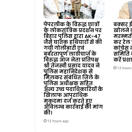
पेपरलीक के विरुद्ध छात्रों
बक्सर ई
के लोकतांत्रिक प्रदर्शन पर
खोलने
बिहार पुलिस द्वारा AK-47
मरम्मत
जैसे घातक हथियारों से की
कर रेल 
गयी गोलीबारी एवं
कांग्रेस
बर्बरतापूर्ण लाठीचार्ज के
समिति 
विरुद्ध आज नेता प्रतिपक्ष
करें प्र
श्री तेजस्वी प्रसाद यादव ने
13 hours
पुलिस महानिदेशक से
मिलकर संबंधित जिले के
पुलिस अधीक्षक सहित
अन्य उच्च पदाधिकारियों के
खिलाफ आपराधिक
मुकदमा दर्ज करते हुए
अविलम्ब कार्रवाई की मांग
की।
13 hours ago