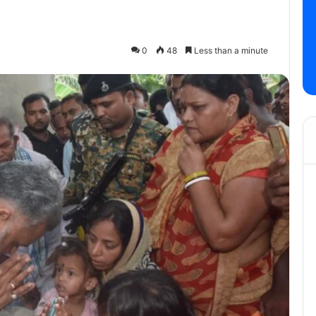
0
48
Less than a minute