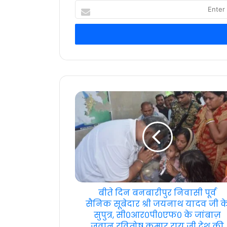
Enter
your
Email
address
बीते दिन बनबारीपुर निवासी पूर्व
सैनिक सूबेदार श्री जयनाथ यादव जी क
सुपुत्र, सी०आर०पी०एफ० के जांबाज़
जवान रवितोष कुमार राय जी देश की