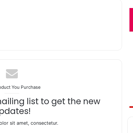
oduct You Purchase
iling list to get the new
pdates!
lor sit amet, consectetur.