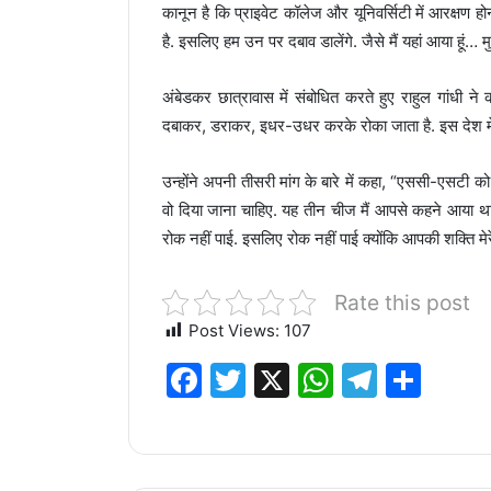
कानून है कि प्राइवेट कॉलेज और यूनिवर्सिटी में आरक्षण 
है. इसलिए हम उन पर दबाव डालेंगे. जैसे मैं यहां आया हूं… मुझ
अंबेडकर छात्रावास में संबोधित करते हुए राहुल गां
दबाकर, डराकर, इधर-उधर करके रोका जाता है. इस देश मे
उन्होंने अपनी तीसरी मांग के बारे में कहा, “एससी-एसटी 
वो दिया जाना चाहिए. यह तीन चीज मैं आपसे कहने आया 
रोक नहीं पाई. इसलिए रोक नहीं पाई क्योंकि आपकी शक्ति मेर
Rate this post
Post Views:
107
F
T
X
W
T
S
a
w
h
el
h
c
it
at
e
ar
e
te
s
g
e