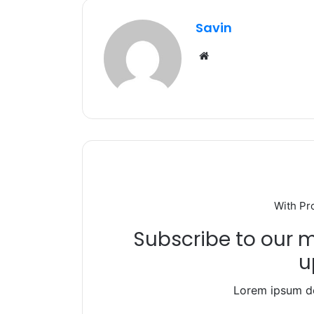
b
r
A
ra
Savin
o
p
m
Website
o
p
k
With Pr
Subscribe to our ma
u
Lorem ipsum do