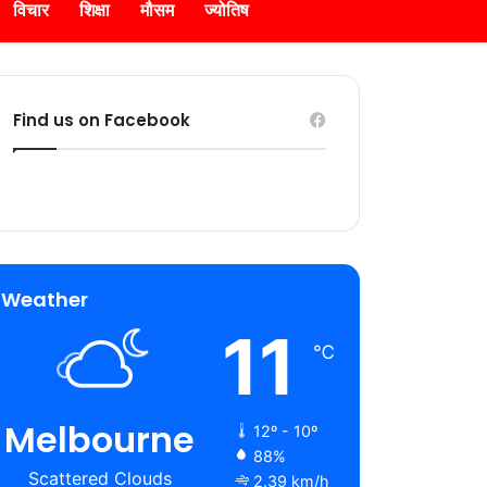
विचार
शिक्षा
मौसम
ज्योतिष
Find us on Facebook
Weather
11
℃
Melbourne
12º - 10º
88%
Scattered Clouds
2.39 km/h