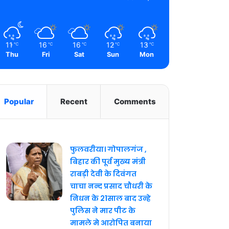
11
16
16
12
13
℃
℃
℃
℃
℃
Thu
Fri
Sat
Sun
Mon
Popular
Recent
Comments
फुलवरीया। गोपालगंज ,
बिहार की पूर्व मुख्य मंत्री
राबड़ी देवी के दिवंगत
चाचा नन्द प्रसाद चौधरी के
निधन के 21साल बाद उन्हे
पुलिस ने मार पीट के
मामले मे आरोपित बनाया