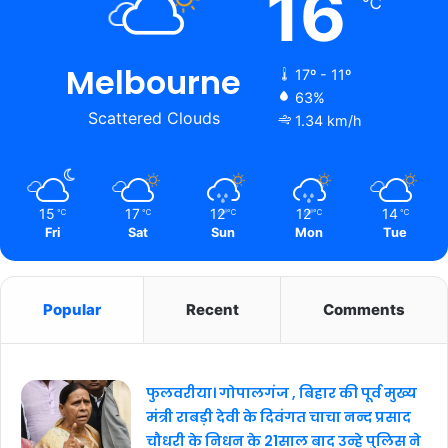
16
℃
Melbourne
17º - 11º
63%
Scattered Clouds
1.34 km/h
15
17
12
12
14
℃
℃
℃
℃
℃
Fri
Sat
Sun
Mon
Tue
Popular
Recent
Comments
फुलवरीया। गोपालगंज , बिहार की पूर्व मुख्य
मंत्री राबड़ी देवी के दिवंगत चाचा नन्द प्रसाद
चौधरी के निधन के 21साल बाद उन्हे पुलिस ने