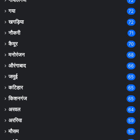
गोपालगंज
72
गया
72
खगड़िया
72
नौकरी
71
कैमूर
70
मनोरंजन
68
औरंगाबाद
66
जमुई
65
कटिहार
65
किशनगंज
65
अरवल
64
अररिया
59
मौसम
58