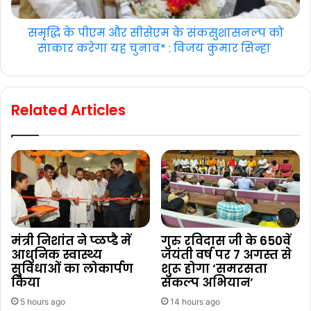
समृद्धि के पीएम और सीसेएम के संकसुशासनल्प को
साकार करेगा यह चुनाव* : विजय कुमार सिन्हा
Related Articles
मंत्री निशांत ने प्ळप्डै में
गुरु रविदास जी के 650वें
आधुनिक स्वास्थ्य
जयंती वर्ष पर 7 अगस्त से
सुविधाओं का लोकार्पण
शुरू होगा ‘समरसता
किया
संकल्प अभियान’
5 hours ago
14 hours ago