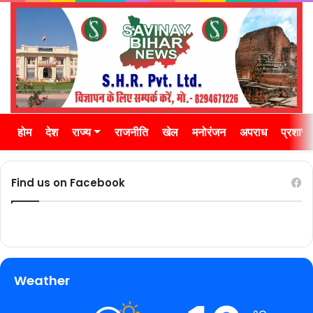
होम
देश
राज्य
राजनीति
खेल
मनोरंजन
अपराध
प्रशास
Find us on Facebook
Weather