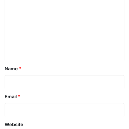
o
m
m
e
n
t
*
Name
*
Email
*
Website