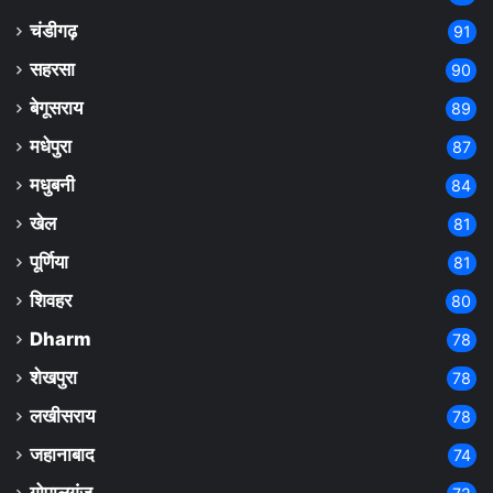
चंडीगढ़
91
सहरसा
90
बेगूसराय
89
मधेपुरा
87
मधुबनी
84
खेल
81
पूर्णिया
81
शिवहर
80
Dharm
78
शेखपुरा
78
लखीसराय
78
जहानाबाद
74