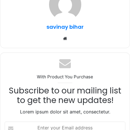
o
p
m
o
p
k
savinay bihar
Website
With Product You Purchase
Subscribe to our mailing list
to get the new updates!
Lorem ipsum dolor sit amet, consectetur.
Enter