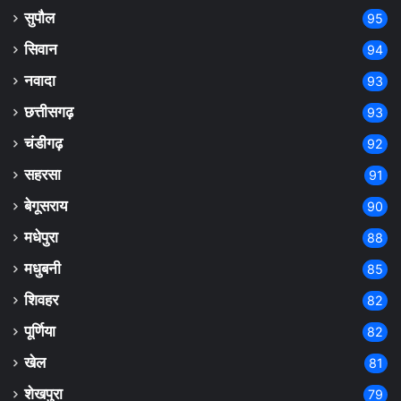
सुपौल
95
सिवान
94
नवादा
93
छत्तीसगढ़
93
चंडीगढ़
92
सहरसा
91
बेगूसराय
90
मधेपुरा
88
मधुबनी
85
शिवहर
82
पूर्णिया
82
खेल
81
शेखपुरा
79