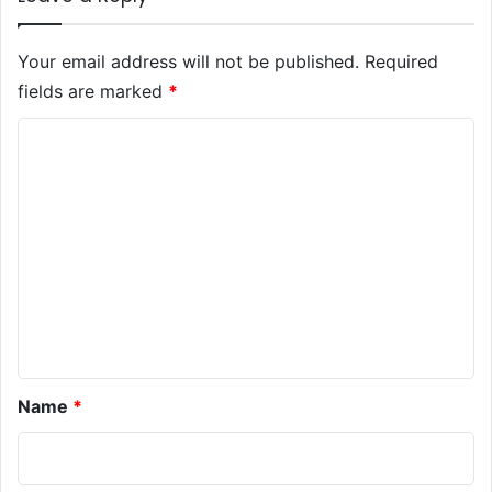
Your email address will not be published.
Required
fields are marked
*
C
o
m
m
e
n
t
*
Name
*