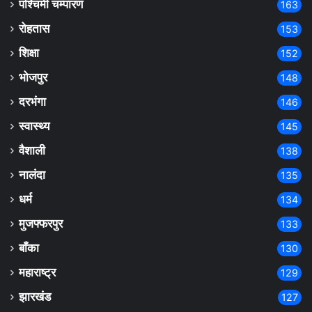
पश्चिमी चम्पारण
163
रोहतास
153
शिक्षा
152
भोजपुर
148
दरभंगा
146
स्वास्थ्य
145
वैशाली
138
नालंदा
135
धर्म
134
मुजफ्फरपुर
133
बाँका
130
महाराष्ट्र
129
झारखंड
127