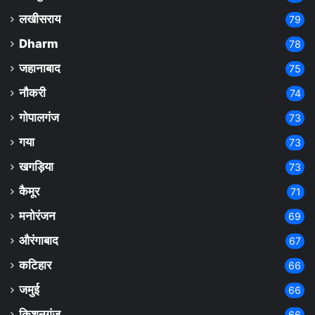
लखीसराय
79
Dharm
78
जहानाबाद
75
नौकरी
74
गोपालगंज
73
गया
73
खगड़िया
73
कैमूर
71
मनोरंजन
69
औरंगाबाद
67
कटिहार
66
जमुई
66
किशनगंज
66