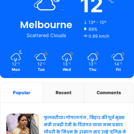
12
℃
Melbourne
13º - 10º
89%
Scattered Clouds
0.89 km/h
12
12
13
13
14
℃
℃
℃
℃
℃
Mon
Tue
Wed
Thu
Fri
Popular
Recent
Comments
फुलवरीया। गोपालगंज , बिहार की पूर्व मुख्य
मंत्री राबड़ी देवी के दिवंगत चाचा नन्द प्रसाद
चौधरी के निधन के 21साल बाद उन्हे पुलिस ने