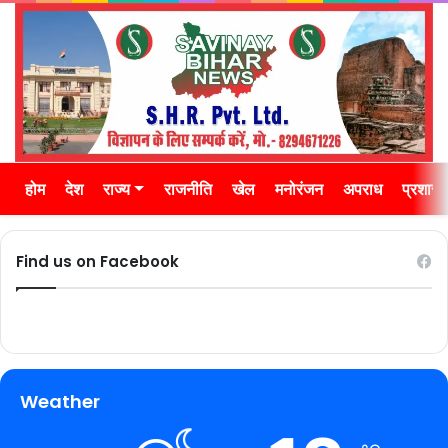
होम
देश
राज्य
राजनीति
खेल
मनोरंजन
अपराध
प्रशास
Find us on Facebook
Weather