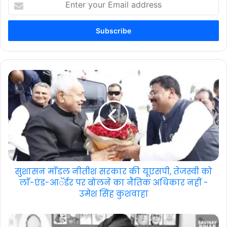
your
Email
address
सुशासन माॅडल नीतीश सरकार की यूएसपी, तेजस्वी को
लाॅ-एंड-आॅर्डर पर बोलने का नैतिक अधिकार नहीं -
उमेश सिंह कुशवाहा