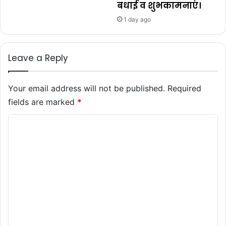
बधाई व शुभकामनाएं।
1 day ago
Leave a Reply
Your email address will not be published.
Required
fields are marked
*
C
o
m
m
e
n
t