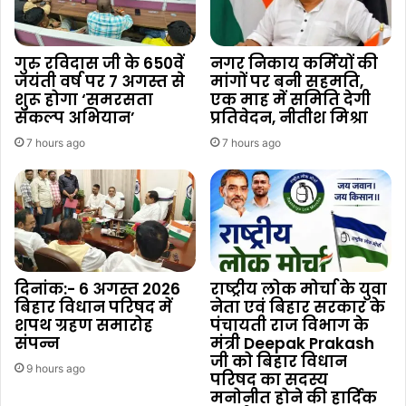
गुरु रविदास जी के 650वें
नगर निकाय कर्मियों की
जयंती वर्ष पर 7 अगस्त से
मांगों पर बनी सहमति,
शुरू होगा ‘समरसता
एक माह में समिति देगी
संकल्प अभियान’
प्रतिवेदन, नीतीश मिश्रा
7 hours ago
7 hours ago
दिनांक:- 6 अगस्त 2026
राष्ट्रीय लोक मोर्चा के युवा
बिहार विधान परिषद में
नेता एवं बिहार सरकार के
शपथ ग्रहण समारोह
पंचायती राज विभाग के
संपन्न
मंत्री Deepak Prakash
जी को बिहार विधान
9 hours ago
परिषद का सदस्य
मनोनीत होने की हार्दिक