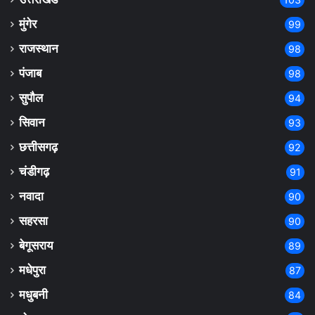
मुंगेर
99
राजस्थान
98
पंजाब
98
सुपौल
94
सिवान
93
छत्तीसगढ़
92
चंडीगढ़
91
नवादा
90
सहरसा
90
बेगूसराय
89
मधेपुरा
87
मधुबनी
84