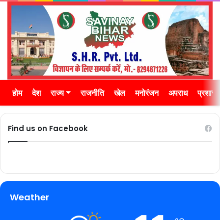
होम
देश
राज्य
राजनीति
खेल
मनोरंजन
अपराध
प्रशास
Find us on Facebook
Weather