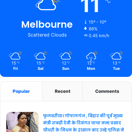
11
℃
Melbourne
15º - 10º
86%
Scattered Clouds
0.45 km/h
15
15
12
12
13
℃
℃
℃
℃
℃
Fri
Sat
Sun
Mon
Tue
Popular
Recent
Comments
फुलवरीया। गोपालगंज , बिहार की पूर्व मुख्य
मंत्री राबड़ी देवी के दिवंगत चाचा नन्द प्रसाद
चौधरी के निधन के 21साल बाद उन्हे पुलिस ने