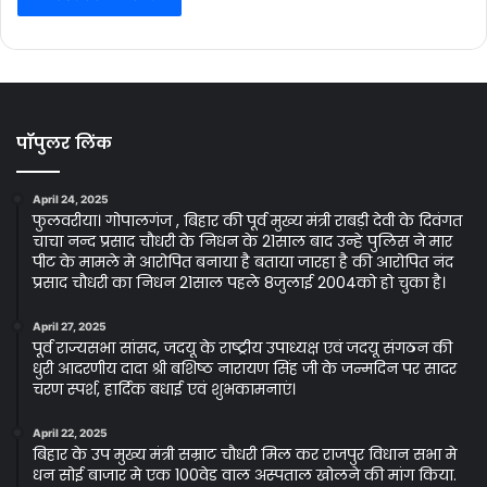
पॉपुलर लिंक
April 24, 2025
फुलवरीया। गोपालगंज , बिहार की पूर्व मुख्य मंत्री राबड़ी देवी के दिवंगत
चाचा नन्द प्रसाद चौधरी के निधन के 21साल बाद उन्हे पुलिस ने मार
पीट के मामले मे आरोपित बनाया है बताया जारहा है की आरोपित नंद
प्रसाद चौधरी का निधन 21साल पहले 8जुलाई 2004को हो चुका है।
April 27, 2025
पूर्व राज्यसभा सांसद, जदयू के राष्ट्रीय उपाध्यक्ष एवं जदयू संगठन की
धुरी आदरणीय दादा श्री बशिष्ठ नारायण सिंह जी के जन्मदिन पर सादर
चरण स्पर्श, हार्दिक बधाई एवं शुभकामनाएं।
April 22, 2025
बिहार के उप मुख्य मंत्री सम्राट चौधरी मिल कर राजपुर विधान सभा मे
धन सोई बाजार मे एक 100वेड वाल अस्पताल खोलने की मांग किया.