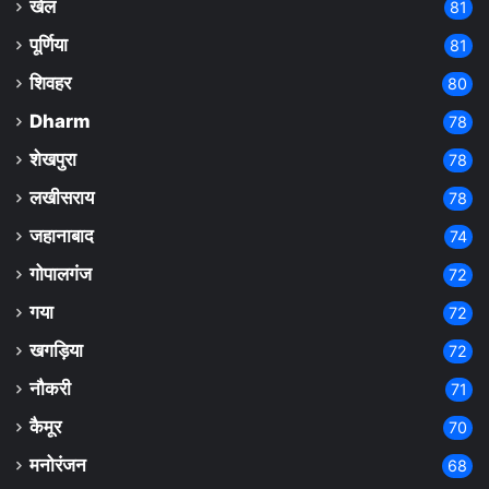
खेल
81
पूर्णिया
81
शिवहर
80
Dharm
78
शेखपुरा
78
लखीसराय
78
जहानाबाद
74
गोपालगंज
72
गया
72
खगड़िया
72
नौकरी
71
कैमूर
70
मनोरंजन
68