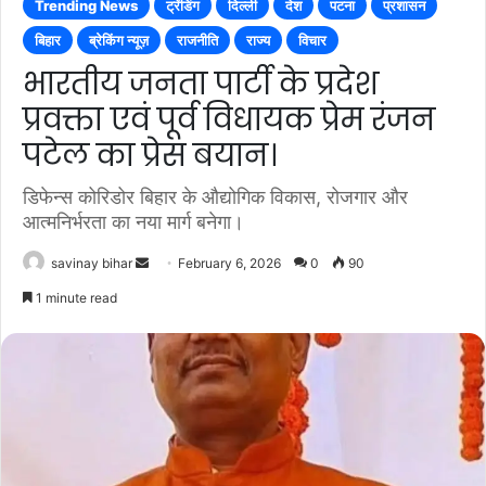
Trending News
ट्रेंडिंग
दिल्ली
देश
पटना
प्रशासन
बिहार
ब्रेकिंग न्यूज़
राजनीति
राज्य
विचार
भारतीय जनता पार्टी के प्रदेश
प्रवक्ता एवं पूर्व विधायक प्रेम रंजन
पटेल का प्रेस बयान।
डिफेन्स कोरिडोर बिहार के औद्योगिक विकास, रोजगार और
आत्मनिर्भरता का नया मार्ग बनेगा।
Send
savinay bihar
February 6, 2026
0
90
an
1 minute read
email