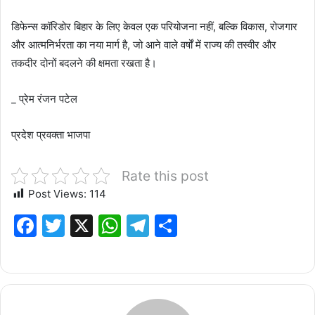
डिफेन्स कॉरिडोर बिहार के लिए केवल एक परियोजना नहीं, बल्कि विकास, रोजगार
और आत्मनिर्भरता का नया मार्ग है, जो आने वाले वर्षों में राज्य की तस्वीर और
तकदीर दोनों बदलने की क्षमता रखता है।
_ प्रेम रंजन पटेल
प्रदेश प्रवक्ता भाजपा
Rate this post
Post Views:
114
F
T
X
W
T
S
a
w
h
el
h
c
it
at
e
ar
e
te
s
g
e