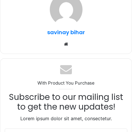
b
r
A
ra
o
p
m
o
p
k
savinay bihar
Website
With Product You Purchase
Subscribe to our mailing list
to get the new updates!
Lorem ipsum dolor sit amet, consectetur.
Enter