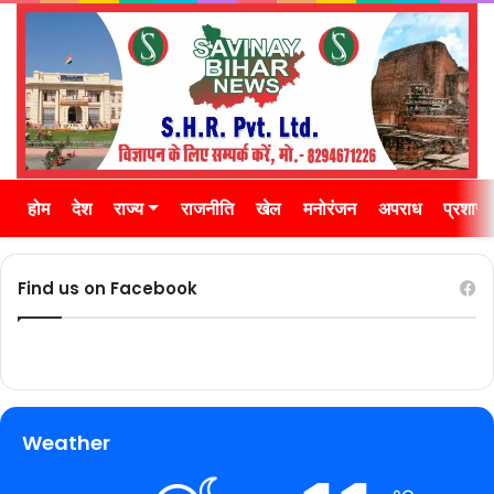
होम
देश
राज्य
राजनीति
खेल
मनोरंजन
अपराध
प्रशास
Find us on Facebook
Weather