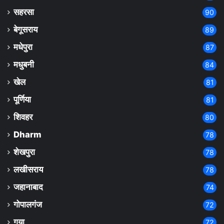
सहरसा
90
बेगूसराय
89
मधेपुरा
87
मधुबनी
84
खेल
81
पूर्णिया
81
शिवहर
80
Dharm
78
शेखपुरा
78
लखीसराय
78
जहानाबाद
74
गोपालगंज
72
गया
72