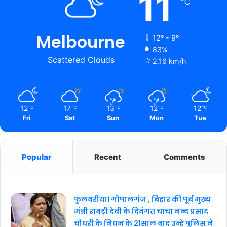
11
℃
Melbourne
12º - 9º
83%
Scattered Clouds
2.16 km/h
12
17
13
12
12
℃
℃
℃
℃
℃
Fri
Sat
Sun
Mon
Tue
Popular
Recent
Comments
फुलवरीया। गोपालगंज , बिहार की पूर्व मुख्य
मंत्री राबड़ी देवी के दिवंगत चाचा नन्द प्रसाद
चौधरी के निधन के 21साल बाद उन्हे पुलिस ने