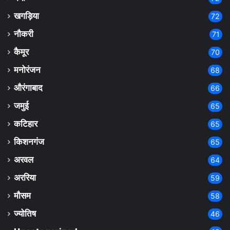
खगड़िया
72
नौकरी
71
कैमूर
70
मनोरंजन
68
औरंगाबाद
66
जमुई
65
कटिहार
65
किशनगंज
65
अरवल
64
अररिया
59
मौसम
58
ज्योतिष
46