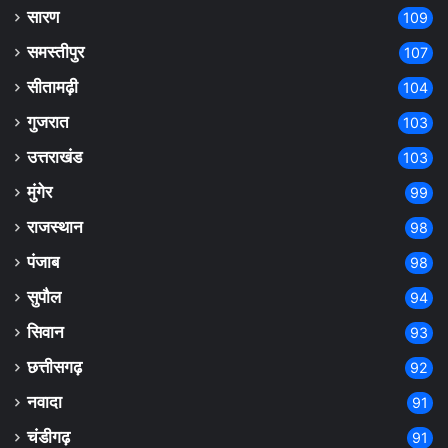
सारण
109
समस्तीपुर
107
सीतामढ़ी
104
गुजरात
103
उत्तराखंड
103
मुंगेर
99
राजस्थान
98
पंजाब
98
सुपौल
94
सिवान
93
छत्तीसगढ़
92
नवादा
91
चंडीगढ़
91