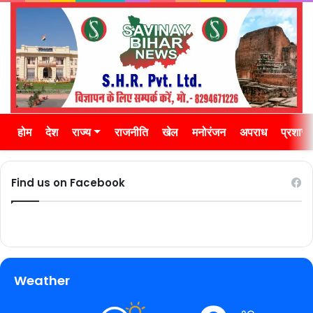
होम
देश
राज्य
राजनीति
खेल
मनोरंजन
अपराध
प्रशास
Find us on Facebook
Weather