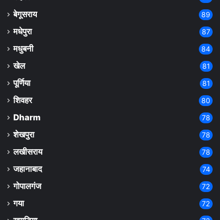
बेगूसराय
89
मधेपुरा
87
मधुबनी
84
खेल
81
पूर्णिया
81
शिवहर
80
Dharm
78
शेखपुरा
78
लखीसराय
78
जहानाबाद
74
गोपालगंज
72
गया
72