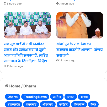
6 hours ago
7 hours ago
जनसुनवाई में मंत्री दामोदर
बांकीपुर के जनादेश का
रावत और रत्नेश सदा ने सुनी
सम्मान करती है भाजपा : संजय
आमजनों की समस्याएँ, त्वरित
सरावगी
समाधान के दिए दिशा-निर्देश
19 hours ago
13 hours ago
Home
/
Dharm
Dharm
Trending News
अररिया
अरवल
आस्था
उत्तरप्रदेश
उत्तराखंड
औरंगाबाद
कटिहार
किशनगंज
कैमूर