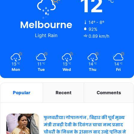
12
℃
Melbourne
14º - 8º
92%
Light Rain
0.89 km/h
13
11
13
14
14
℃
℃
℃
℃
℃
Mon
Tue
Wed
Thu
Fri
Popular
Recent
Comments
फुलवरीया। गोपालगंज , बिहार की पूर्व मुख्य
मंत्री राबड़ी देवी के दिवंगत चाचा नन्द प्रसाद
चौधरी के निधन के 21साल बाद उन्हे पुलिस ने