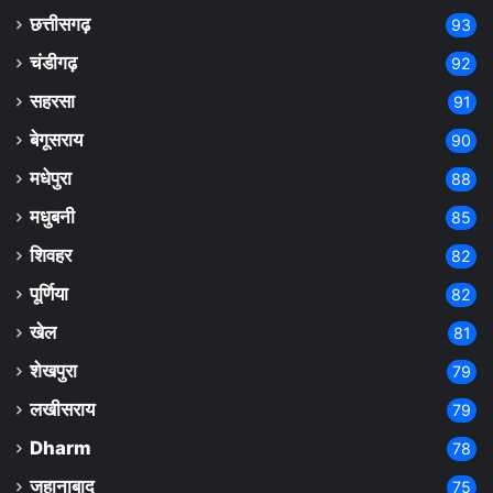
छत्तीसगढ़
93
चंडीगढ़
92
सहरसा
91
बेगूसराय
90
मधेपुरा
88
मधुबनी
85
शिवहर
82
पूर्णिया
82
खेल
81
शेखपुरा
79
लखीसराय
79
Dharm
78
जहानाबाद
75