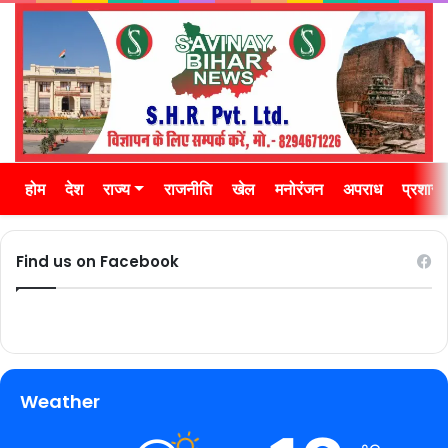
होम
देश
राज्य
राजनीति
खेल
मनोरंजन
अपराध
प्रशास
Find us on Facebook
Weather