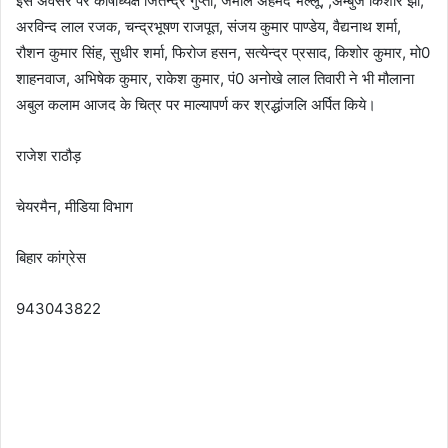
इस अवसर पर कोषाध्यक्ष जितेन्द्र गुप्ता, जमाल अहमद भल्लू, ,अम्बुज किशोर झा,
अरविन्द लाल रजक, चन्द्रभूषण राजपूत, संजय कुमार पाण्डेय, वैद्यनाथ शर्मा,
रौशन कुमार सिंह, सुधीर शर्मा, फिरोज हसन, सत्येन्द्र प्रसाद, किशोर कुमार, मो0
शाहनवाज, अभिषेक कुमार, राकेश कुमार, पं0 अनोखे लाल तिवारी ने भी मौलाना
अबुल कलाम आजद के चित्र पर माल्यापर्ण कर श्रद्धांजलि अर्पित किये।
राजेश राठौड़
चेयरमैन, मीडिया विभाग
बिहार कांग्रेस
943043822