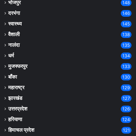
भोजपुर
148
दरभंगा
146
स्वास्थ्य
145
वैशाली
138
नालंदा
135
धर्म
134
मुजफ्फरपुर
133
बाँका
130
महाराष्ट्र
129
झारखंड
127
उत्तरप्रदेश
126
हरियाणा
124
हिमाचल प्रदेश
121