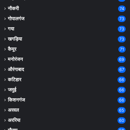
नौकरी
74
गोपालगंज
73
गया
73
खगड़िया
73
कैमूर
71
मनोरंजन
69
औरंगाबाद
67
कटिहार
66
जमुई
66
किशनगंज
66
अरवल
65
अररिया
60