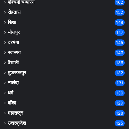
पश्चिमी चम्पारण
162
रोहतास
152
शिक्षा
148
भोजपुर
147
दरभंगा
145
स्वास्थ्य
143
वैशाली
136
मुजफ्फरपुर
132
नालंदा
131
धर्म
130
बाँका
129
महाराष्ट्र
128
उत्तरप्रदेश
125