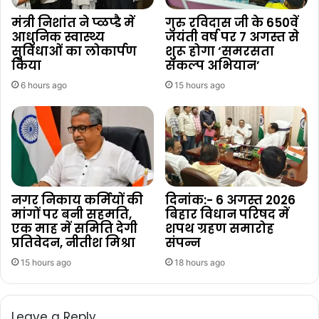
मंत्री निशांत ने प्ळप्डै में
गुरु रविदास जी के 650वें
आधुनिक स्वास्थ्य
जयंती वर्ष पर 7 अगस्त से
सुविधाओं का लोकार्पण
शुरू होगा ‘समरसता
किया
संकल्प अभियान’
6 hours ago
15 hours ago
नगर निकाय कर्मियों की
दिनांक:- 6 अगस्त 2026
मांगों पर बनी सहमति,
बिहार विधान परिषद में
एक माह में समिति देगी
शपथ ग्रहण समारोह
प्रतिवेदन, नीतीश मिश्रा
संपन्न
15 hours ago
18 hours ago
Leave a Reply