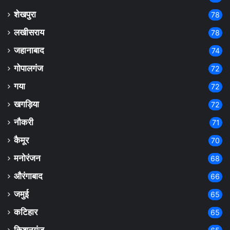
शेखपुरा
78
लखीसराय
78
जहानाबाद
74
गोपालगंज
72
गया
72
खगड़िया
72
नौकरी
71
कैमूर
70
मनोरंजन
68
औरंगाबाद
66
जमुई
65
कटिहार
65