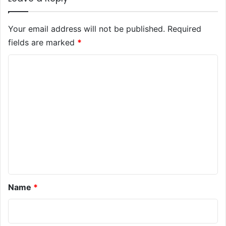
Your email address will not be published.
Required
fields are marked
*
C
o
m
m
e
n
t
*
Name
*