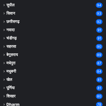
सुपौल
94
सिवान
93
छत्तीसगढ़
92
नवादा
91
चंडीगढ़
91
सहरसा
90
बेगूसराय
89
मधेपुरा
87
मधुबनी
84
खेल
81
पूर्णिया
81
शिवहर
80
Dharm
78