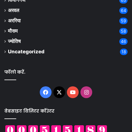
किशनगंज
65
अरवल
64
अररिया
59
मौसम
58
ज्योतिष
46
Uncategorized
18
फॉलो करें.
Facebook
X
YouTube
Instagram
वेबसाइट विज़िटर कॉउंटर