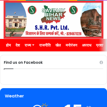
होम
देश
राज्य
राजनीति
खेल
मनोरंजन
अपराध
प्रशास
Find us on Facebook
Weather