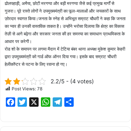
ढोलपहाड़ी, अमैया, छोटी मरगप्पा और बड़ी मरगप्पा जैसे कई प्रमुख मार्गों से
गुजरा। पूरे रास्ते लोगों ने उपमुख्यमंत्री का फूल-मालाओं और जयकारों के साथ
ज़ोरदार स्वागत किया।जनता के स्नेह से अभिभूत सम्राट चौधरी ने कहा कि जनता
का प्यार ही उनकी वास्तविक ताकत है। उन्होंने भरोसा दिलाया कि क्षेत्र का विकास
तेज़ी से आगे बढ़ेगा और सरकार जनता की हर समस्या का समाधान प्राथमिकता के
आधार पर करेगी।
रोड शो के समापन पर लगमा मैदान में टेटिया बंबर थाना अध्यक्ष मुकेश कुमार केहरी
द्वारा उपमुख्यमंत्री को गार्ड ऑफ ऑनर दिया गया। इसके बाद सम्राट चौधरी
हेलीकॉप्टर से पटना के लिए रवाना हो गए।
2.2/5 - (4 votes)
Post Views:
78
F
T
X
W
T
S
a
w
h
el
h
c
it
at
e
ar
e
te
s
g
e