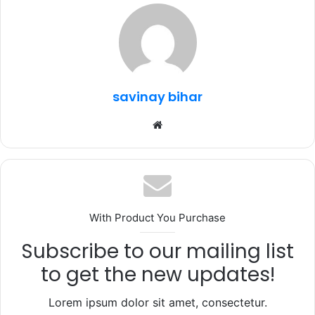
b
r
A
ra
o
p
m
o
p
k
savinay bihar
Website
With Product You Purchase
Subscribe to our mailing list
to get the new updates!
Lorem ipsum dolor sit amet, consectetur.