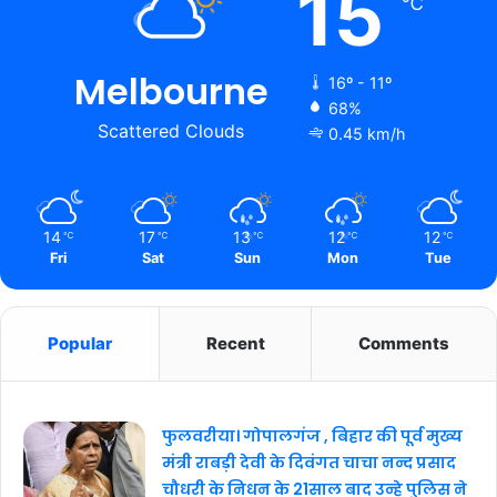
15
℃
Melbourne
16º - 11º
68%
Scattered Clouds
0.45 km/h
14
17
13
12
12
℃
℃
℃
℃
℃
Fri
Sat
Sun
Mon
Tue
Popular
Recent
Comments
फुलवरीया। गोपालगंज , बिहार की पूर्व मुख्य
मंत्री राबड़ी देवी के दिवंगत चाचा नन्द प्रसाद
चौधरी के निधन के 21साल बाद उन्हे पुलिस ने