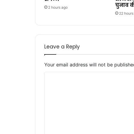
चुनाव की
2 hours ago
22 hours
Leave a Reply
Your email address will not be publishe
C
o
m
m
e
n
t