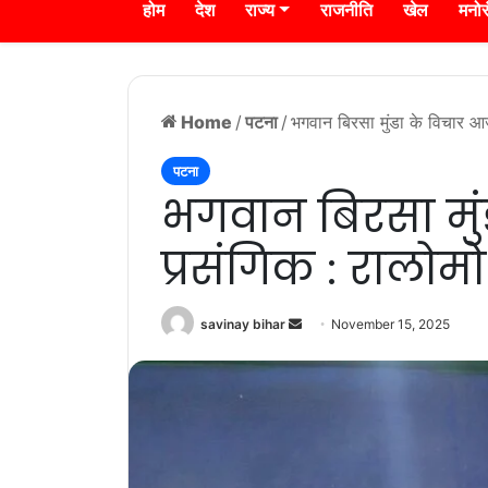
होम
देश
राज्य
राजनीति
खेल
मनो
Home
/
पटना
/
भगवान बिरसा मुंडा के विचार आ
पटना
भगवान बिरसा मुं
प्रसंगिक : रालोमो
Send
savinay bihar
November 15, 2025
an
email