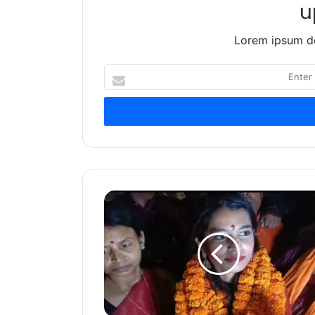
u
Lorem ipsum do
Enter
your
Email
address