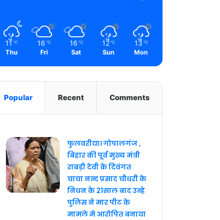
11
16
16
12
13
℃
℃
℃
℃
℃
Thu
Fri
Sat
Sun
Mon
Popular
Recent
Comments
फुलवरीया। गोपालगंज ,
बिहार की पूर्व मुख्य मंत्री
राबड़ी देवी के दिवंगत
चाचा नन्द प्रसाद चौधरी के
निधन के 21साल बाद उन्हे
पुलिस ने मार पीट के
मामले मे आरोपित बनाया