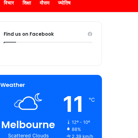
विचार
शिक्षा
मौसम
ज्योतिष
Find us on Facebook
Weather
11
℃
Melbourne
12º - 10º
88%
Scattered Clouds
2.39 km/h