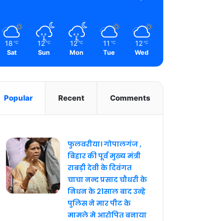
18
12
12
11
12
℃
℃
℃
℃
℃
Sat
Sun
Mon
Tue
Wed
Popular
Recent
Comments
फुलवरीया। गोपालगंज ,
बिहार की पूर्व मुख्य मंत्री
राबड़ी देवी के दिवंगत
चाचा नन्द प्रसाद चौधरी के
निधन के 21साल बाद उन्हे
पुलिस ने मार पीट के
मामले मे आरोपित बनाया