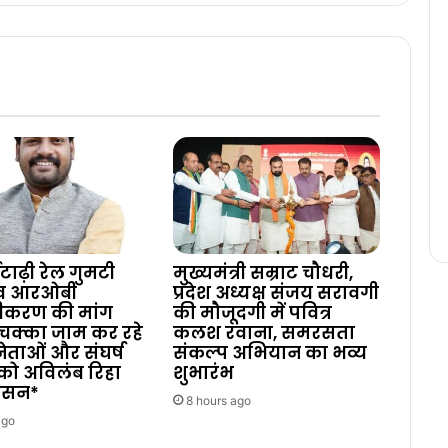
टाढ़ी रेल गुमटी
मुख्यमंत्री सम्राट चौधरी,
 व आरओबी
प्रदेश अध्यक्ष संजय सरावगी
ीकरण की मांग
की मौजूदगी में पवित्र
चक्का जाम कर रहे
कलश रवाना, समरसता
 नेताओं और संघर्ष
संकल्प अभियान का भव्य
को अविलंब रिहा
शुभारंभ
शासन*
8 hours ago
ago