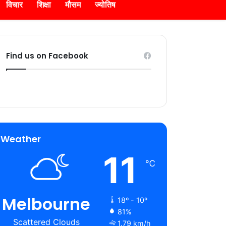
विचार
शिक्षा
मौसम
ज्योतिष
Find us on Facebook
Weather
11
℃
Melbourne
18º - 10º
81%
Scattered Clouds
1.79 km/h