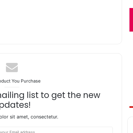
oduct You Purchase
iling list to get the new
pdates!
lor sit amet, consectetur.