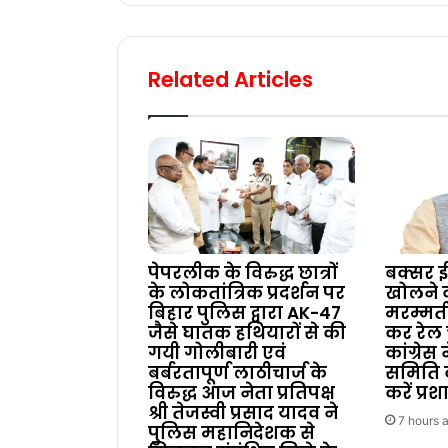
Related Articles
पेपरलीक के विरुद्ध छात्रों
बक्सर ई
के लोकतांत्रिक प्रदर्शन पर
खोलने
बिहार पुलिस द्वारा AK-47
मरम्मत
जैसे घातक हथियारों से की
कर रेल 
गयी गोलीबारी एवं
कांग्रेस
बर्बरतापूर्ण लाठीचार्ज के
समिति 
विरुद्ध आज नेता प्रतिपक्ष
करें प्र
श्री तेजस्वी प्रसाद यादव ने
7 hours 
पुलिस महानिदेशक से