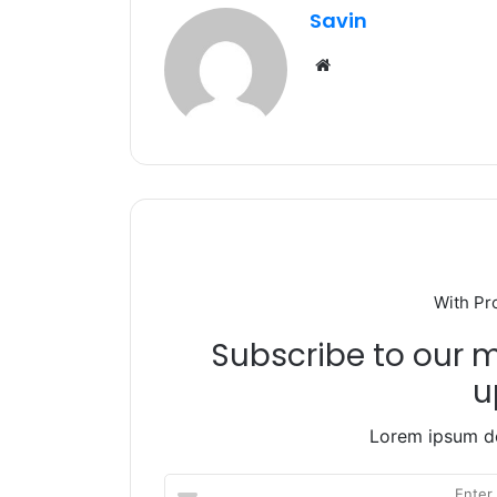
b
r
A
ra
Savin
o
p
m
Website
o
p
k
With Pr
Subscribe to our ma
u
Lorem ipsum do
Enter