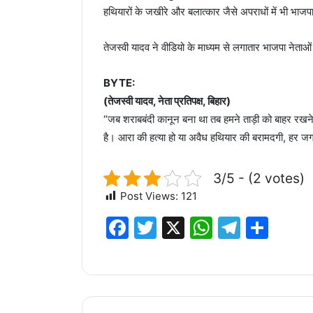
हथियारों के जखीरे और बलात्कार जैसे अपराधों में भी भाजप
तेजस्वी यादव ने वीडियो के माध्यम से लगातार भाजपा नेताओ
BYTE:
(तेजस्वी यादव, नेता प्रतिपक्ष, बिहार)
“जब शराबबंदी कानून बना था तब हमने ताड़ी को बाहर रखन
है। आरा की हत्या हो या अवैध हथियार की बरामदगी, हर जगह
3/5 - (2 votes)
Post Views:
121
F
T
X
W
T
S
a
w
h
el
h
c
it
at
e
ar
e
te
s
g
e