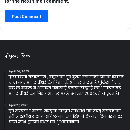
for the next time I comment.
पॉपुलर लिंक
April 24, 2025
फुलवरीया। गोपालगंज , बिहार की पूर्व मुख्य मंत्री राबड़ी देवी के दिवंगत
चाचा नन्द प्रसाद चौधरी के निधन के 21साल बाद उन्हे पुलिस ने मार
पीट के मामले मे आरोपित बनाया है बताया जारहा है की आरोपित नंद
प्रसाद चौधरी का निधन 21साल पहले 8जुलाई 2004को हो चुका है।
April 27, 2025
पूर्व राज्यसभा सांसद, जदयू के राष्ट्रीय उपाध्यक्ष एवं जदयू संगठन की
धुरी आदरणीय दादा श्री बशिष्ठ नारायण सिंह जी के जन्मदिन पर सादर
चरण स्पर्श, हार्दिक बधाई एवं शुभकामनाएं।