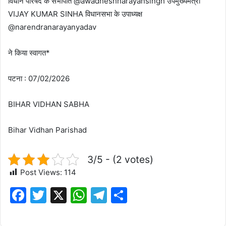
विधान परिषद के सभापति @awadheshnarayansingh उपमुख्यमंत्री
VIJAY KUMAR SINHA विधानसभा के उपाध्यक्ष
@narendranarayanyadav
ने किया स्वागत*
पटना : 07/02/2026
BIHAR VIDHAN SABHA
Bihar Vidhan Parishad
3/5 - (2 votes)
Post Views:
114
F
T
X
W
T
S
a
w
h
el
h