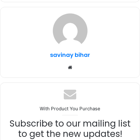
c
it
at
e
ar
e
te
s
g
e
b
r
A
ra
o
p
m
o
p
k
savinay bihar
Website
With Product You Purchase
Subscribe to our mailing list
to get the new updates!