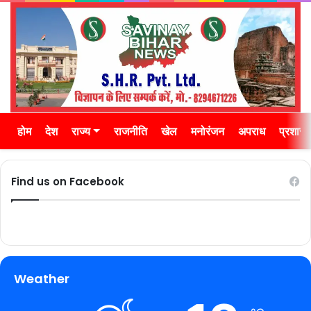
होम
देश
राज्य
राजनीति
खेल
मनोरंजन
अपराध
प्रशास
Find us on Facebook
Weather