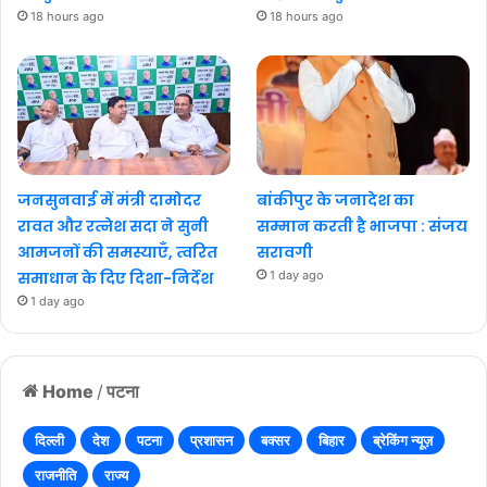
18 hours ago
18 hours ago
जनसुनवाई में मंत्री दामोदर
बांकीपुर के जनादेश का
रावत और रत्नेश सदा ने सुनी
सम्मान करती है भाजपा : संजय
आमजनों की समस्याएँ, त्वरित
सरावगी
समाधान के दिए दिशा-निर्देश
1 day ago
1 day ago
Home
/
पटना
दिल्ली
देश
पटना
प्रशासन
बक्सर
बिहार
ब्रेकिंग न्यूज़
राजनीति
राज्य