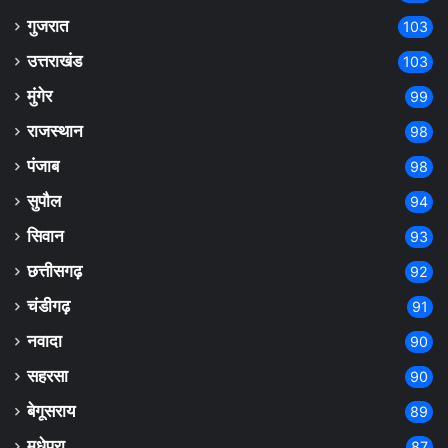
गुजरात
103
उत्तराखंड
103
मुंगेर
99
राजस्थान
98
पंजाब
98
सुपौल
94
सिवान
93
छत्तीसगढ़
92
चंडीगढ़
91
नवादा
90
सहरसा
90
बेगूसराय
89
मधेपुरा
87