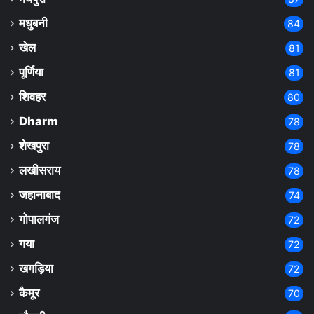
मधुबनी
84
खेल
81
पूर्णिया
81
शिवहर
80
Dharm
78
शेखपुरा
78
लखीसराय
78
जहानाबाद
74
गोपालगंज
72
गया
72
खगड़िया
72
कैमूर
70