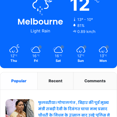
12
℃
Melbourne
13º - 10º
81%
Light Rain
0.89 km/h
12
16
16
12
13
℃
℃
℃
℃
℃
Thu
Fri
Sat
Sun
Mon
Popular
Recent
Comments
फुलवरीया। गोपालगंज , बिहार की पूर्व मुख्य
मंत्री राबड़ी देवी के दिवंगत चाचा नन्द प्रसाद
चौधरी के निधन के 21साल बाद उन्हे पुलिस ने