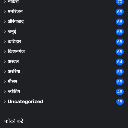
नौकरी
70
मनोरंजन
68
औरंगाबाद
66
जमुई
65
कटिहार
65
किशनगंज
65
अरवल
64
अररिया
59
मौसम
58
ज्योतिष
46
Uncategorized
18
फॉलो करें.