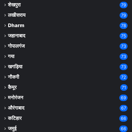
शेखपुरा
79
लखीसराय
79
Dharm
78
जहानाबाद
75
गोपालगंज
73
गया
73
खगड़िया
73
नौकरी
72
कैमूर
71
मनोरंजन
69
औरंगाबाद
67
कटिहार
66
जमुई
66