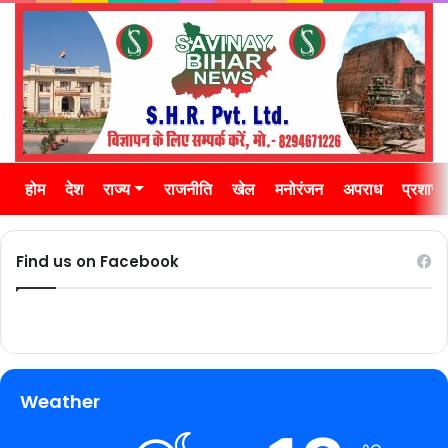
होम
देश
राज्य
राजनीति
खेल
मनोरंजन
अपराध
प्रशास
Find us on Facebook
Weather