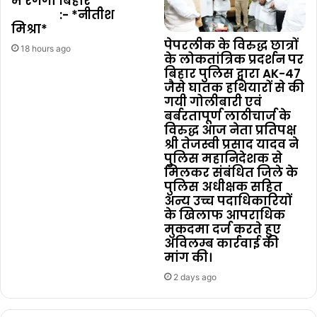
में रंगेगा बिहार
:- *नीतीश
मिश्रा*
पेपरलीक के विरुद्ध छात्रों
18 hours ago
के लोकतांत्रिक प्रदर्शन पर
बिहार पुलिस द्वारा AK-47
जैसे घातक हथियारों से की
गयी गोलीबारी एवं
बर्बरतापूर्ण लाठीचार्ज के
विरुद्ध आज नेता प्रतिपक्ष
श्री तेजस्वी प्रसाद यादव ने
पुलिस महानिदेशक से
मिलकर संबंधित जिले के
पुलिस अधीक्षक सहित
अन्य उच्च पदाधिकारियों
के खिलाफ आपराधिक
मुकदमा दर्ज करते हुए
अविलम्ब कार्रवाई की
मांग की।
2 days ago