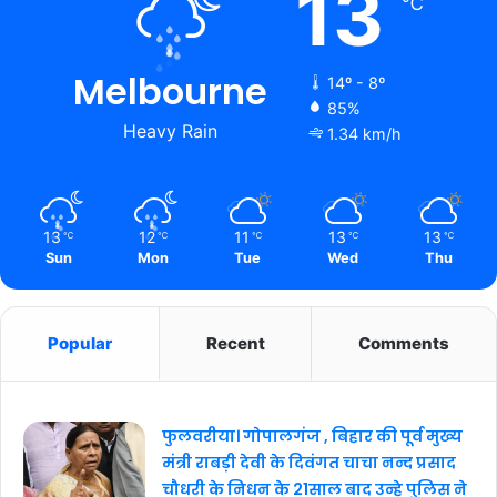
13
℃
Melbourne
14º - 8º
85%
Heavy Rain
1.34 km/h
13
12
11
13
13
℃
℃
℃
℃
℃
Sun
Mon
Tue
Wed
Thu
Popular
Recent
Comments
फुलवरीया। गोपालगंज , बिहार की पूर्व मुख्य
मंत्री राबड़ी देवी के दिवंगत चाचा नन्द प्रसाद
चौधरी के निधन के 21साल बाद उन्हे पुलिस ने