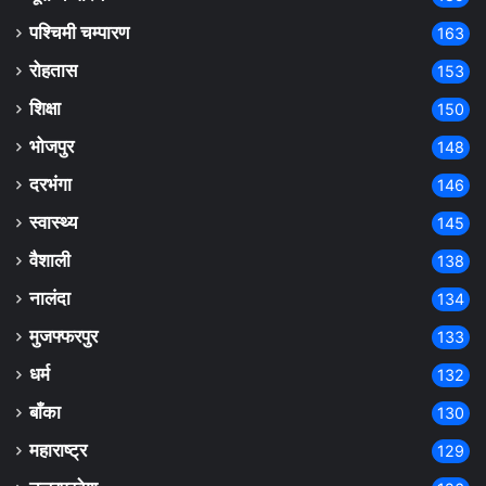
पश्चिमी चम्पारण
163
रोहतास
153
शिक्षा
150
भोजपुर
148
दरभंगा
146
स्वास्थ्य
145
वैशाली
138
नालंदा
134
मुजफ्फरपुर
133
धर्म
132
बाँका
130
महाराष्ट्र
129