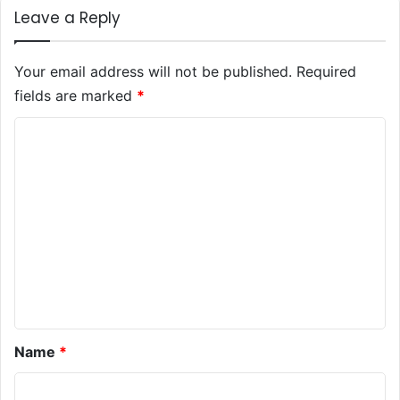
Leave a Reply
Your email address will not be published.
Required
fields are marked
*
C
o
m
m
e
n
t
*
Name
*