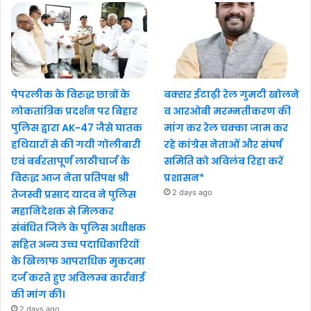
पेपरलीक के विरुद्ध छात्रों के
बक्सर ईटाढ़ी रेल गुमटी खोलने
लोकतांत्रिक प्रदर्शन पर बिहार
व आरओबी मरम्मतीकरण की
पुलिस द्वारा AK-47 जैसे घातक
मांग कर रेल चक्का जाम कर
हथियारों से की गयी गोलीबारी
रहे कांग्रेस नेताओं और संघर्ष
एवं बर्बरतापूर्ण लाठीचार्ज के
समिति को अविलंब रिहा करें
विरुद्ध आज नेता प्रतिपक्ष श्री
प्रशासन*
तेजस्वी प्रसाद यादव ने पुलिस
2 days ago
महानिदेशक से मिलकर
संबंधित जिले के पुलिस अधीक्षक
सहित अन्य उच्च पदाधिकारियों
के खिलाफ आपराधिक मुकदमा
दर्ज करते हुए अविलम्ब कार्रवाई
की मांग की।
2 days ago