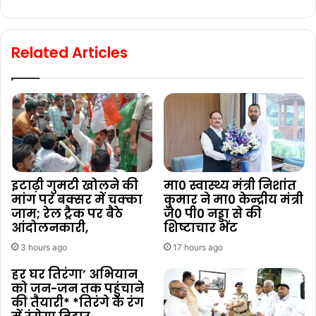
Related Articles
इटाढ़ी गुमटी खोलने की
मा0 स्वास्थ्य मंत्री निशांत
मांग पर बक्सर में चक्का
कुमार ने मा0 केन्द्रीय मंत्री
जाम; रेल ट्रैक पर बैठे
जे0 पी0 नड्डा से की
आंदोलनकारी,
शिष्टाचार भेंट
3 hours ago
17 hours ago
हर घर तिरंगा’ अभियान
को जन-जन तक पहुंचाने
की तैयारी* *तिरंगे के रंग