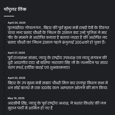
पॉपुलर लिंक
April 24, 2025
फुलवरीया। गोपालगंज , बिहार की पूर्व मुख्य मंत्री राबड़ी देवी के दिवंगत
चाचा नन्द प्रसाद चौधरी के निधन के 21साल बाद उन्हे पुलिस ने मार
पीट के मामले मे आरोपित बनाया है बताया जारहा है की आरोपित नंद
प्रसाद चौधरी का निधन 21साल पहले 8जुलाई 2004को हो चुका है।
April 27, 2025
पूर्व राज्यसभा सांसद, जदयू के राष्ट्रीय उपाध्यक्ष एवं जदयू संगठन की
धुरी आदरणीय दादा श्री बशिष्ठ नारायण सिंह जी के जन्मदिन पर सादर
चरण स्पर्श, हार्दिक बधाई एवं शुभकामनाएं।
April 22, 2025
बिहार के उप मुख्य मंत्री सम्राट चौधरी मिल कर राजपुर विधान सभा मे
धन सोई बाजार मे एक 100वेड वाल अस्पताल खोलने की मांग किया.
May 18, 2025
आरसीपी सिंह, जदयू के पूर्व राष्ट्रीय अध्यक्ष, ने प्रशांत किशोर की जन
सुराज पार्टी में शामिल हो गए हैं