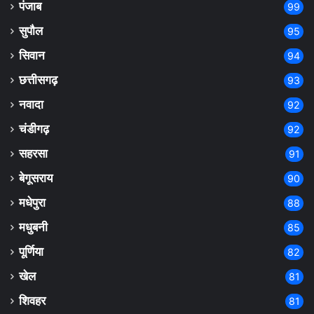
पंजाब
99
सुपौल
95
सिवान
94
छत्तीसगढ़
93
नवादा
92
चंडीगढ़
92
सहरसा
91
बेगूसराय
90
मधेपुरा
88
मधुबनी
85
पूर्णिया
82
खेल
81
शिवहर
81