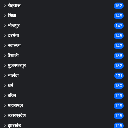
रोहतास
152
शिक्षा
148
भोजपुर
147
दरभंगा
145
स्वास्थ्य
143
वैशाली
136
मुजफ्फरपुर
132
नालंदा
131
धर्म
130
बाँका
129
महाराष्ट्र
128
उत्तरप्रदेश
125
झारखंड
125