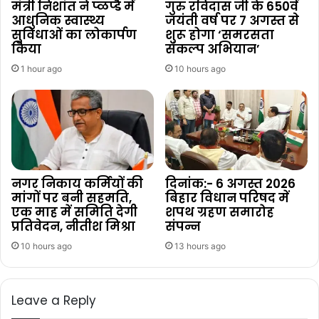
मंत्री निशांत ने प्ळप्डै में
गुरु रविदास जी के 650वें
आधुनिक स्वास्थ्य
जयंती वर्ष पर 7 अगस्त से
सुविधाओं का लोकार्पण
शुरू होगा ‘समरसता
किया
संकल्प अभियान’
1 hour ago
10 hours ago
नगर निकाय कर्मियों की
दिनांक:- 6 अगस्त 2026
मांगों पर बनी सहमति,
बिहार विधान परिषद में
एक माह में समिति देगी
शपथ ग्रहण समारोह
प्रतिवेदन, नीतीश मिश्रा
संपन्न
10 hours ago
13 hours ago
Leave a Reply