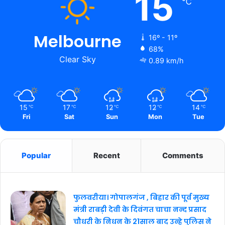
15
℃
Melbourne
16º - 11º
68%
Clear Sky
0.89 km/h
15
17
12
12
14
℃
℃
℃
℃
℃
Fri
Sat
Sun
Mon
Tue
Popular
Recent
Comments
फुलवरीया। गोपालगंज , बिहार की पूर्व मुख्य
मंत्री राबड़ी देवी के दिवंगत चाचा नन्द प्रसाद
चौधरी के निधन के 21साल बाद उन्हे पुलिस ने