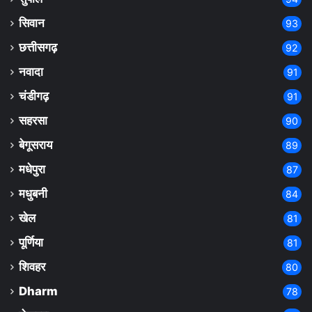
सिवान
93
छत्तीसगढ़
92
नवादा
91
चंडीगढ़
91
सहरसा
90
बेगूसराय
89
मधेपुरा
87
मधुबनी
84
खेल
81
पूर्णिया
81
शिवहर
80
Dharm
78