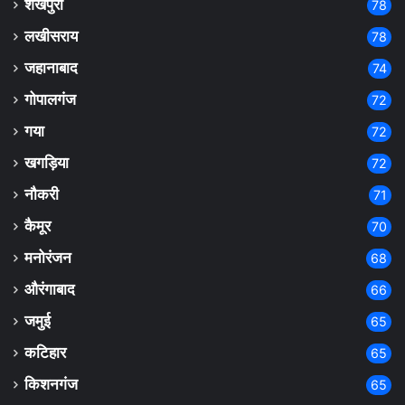
शेखपुरा
78
लखीसराय
78
जहानाबाद
74
गोपालगंज
72
गया
72
खगड़िया
72
नौकरी
71
कैमूर
70
मनोरंजन
68
औरंगाबाद
66
जमुई
65
कटिहार
65
किशनगंज
65