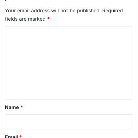
Your email address will not be published.
Required
fields are marked
*
C
o
m
m
e
n
t
*
Name
*
Email
*