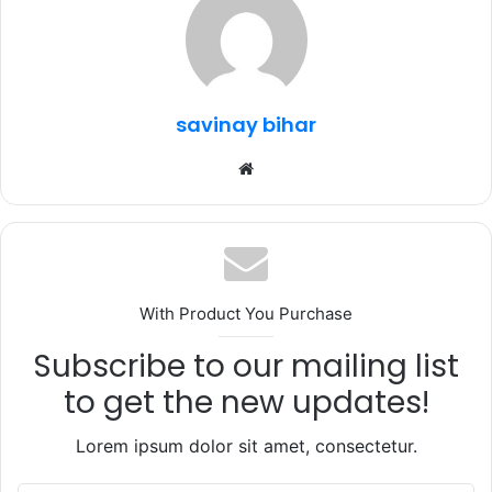
b
r
A
ra
o
p
m
o
p
k
savinay bihar
Website
With Product You Purchase
Subscribe to our mailing list
to get the new updates!
Lorem ipsum dolor sit amet, consectetur.