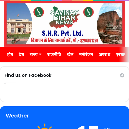
होम
देश
राज्य
राजनीति
खेल
मनोरंजन
अपराध
प्रशास
Find us on Facebook
Weather