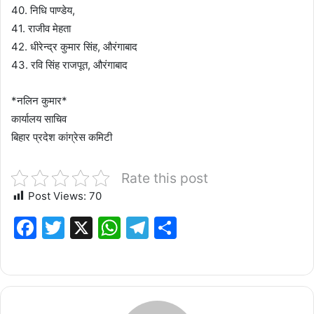
40. निधि पाण्डेय,
41. राजीव मेहता
42. धीरेन्द्र कुमार सिंह, औरंगाबाद
43. रवि सिंह राजपूत, औरंगाबाद
*नलिन कुमार*
कार्यालय साचिव
बिहार प्रदेश कांग्रेस कमिटी
Rate this post
Post Views:
70
F
T
X
W
T
S
a
w
h
el
h
c
it
at
e
ar
e
te
s
g
e