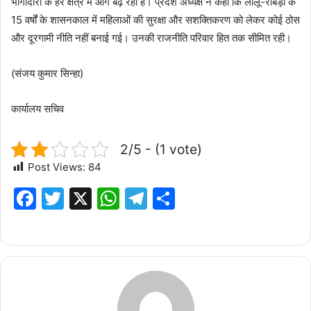
भागीदारी के हर क्षेत्र में आगे बढ़ रही हैं। प्रदेश अध्यक्ष ने कहा कि लालू-राबड़ी के
15 वर्षों के शासनकाल में महिलाओं की सुरक्षा और सशक्तिकरण को लेकर कोई ठोस
और दूरगामी नीति नहीं बनाई गई। उनकी राजनीति परिवार हित तक सीमित रही।
(संजय कुमार सिन्हा)
कार्यालय सचिव
2/5 - (1 vote)
Post Views:
84
F
T
X
W
T
S
a
w
h
el
h
c
it
at
e
ar
e
te
s
g
e
b
r
A
ra
o
p
m