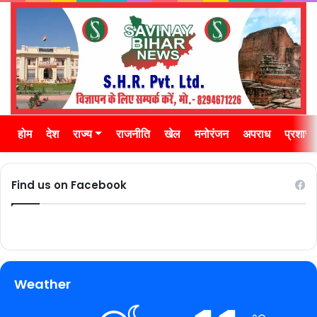
होम
देश
राज्य
राजनीति
खेल
मनोरंजन
अपराध
प्रशास
Find us on Facebook
Weather