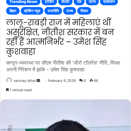
Trending News
ट्रेंडिंग
दिल्ली
देश
पटना
प्रशासन
बिहार
ब्रेकिंग न्यूज़
राजनीति
राज्य
विचार
लालू-राबड़ी राज में महिलाएं थीं
असुरक्षित, नीतीश सरकार में बन
रही हैं आत्मनिर्भर – उमेश सिंह
कुशवाहा
कानून-व्यवस्था पर सीएम नीतीश की ‘जीरो टाॅलरेंस’ नीति, विपक्ष
अपनी गिरेबान में झांके - उमेश सिंह कुशवाहा
Send
savinay bihar
February 9, 2026
0
66
an
1 minute read
email