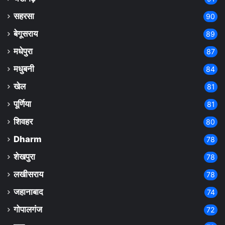
सहरसा
90
बेगूसराय
89
मधेपुरा
87
मधुबनी
84
खेल
81
पूर्णिया
81
शिवहर
80
Dharm
78
शेखपुरा
78
लखीसराय
78
जहानाबाद
74
गोपालगंज
72