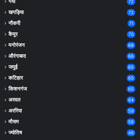
गया
72
खगड़िया
72
नौकरी
71
कैमूर
70
मनोरंजन
68
औरंगाबाद
66
जमुई
65
कटिहार
65
किशनगंज
65
अरवल
64
अररिया
59
मौसम
58
ज्योतिष
46