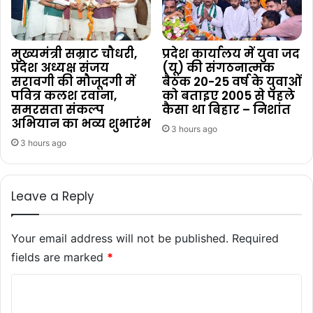
मुख्यमंत्री सम्राट चौधरी,
प्रदेश कार्यालय में युवा जद
प्रदेश अध्यक्ष संजय
(यू) की संगठनात्मक
सरावगी की मौजूदगी में
बैठक 20-25 वर्ष के युवाओं
पवित्र कलश रवाना,
को बताइए 2005 से पहले
समरसता संकल्प
कैसा था बिहार – निशांत
अभियान का भव्य शुभारंभ
3 hours ago
3 hours ago
Leave a Reply
Your email address will not be published.
Required
fields are marked
*
C
o