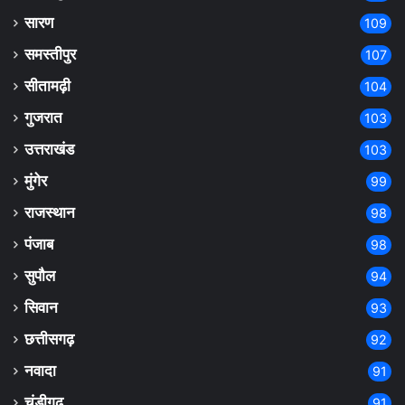
सारण
109
समस्तीपुर
107
सीतामढ़ी
104
गुजरात
103
उत्तराखंड
103
मुंगेर
99
राजस्थान
98
पंजाब
98
सुपौल
94
सिवान
93
छत्तीसगढ़
92
नवादा
91
चंडीगढ़
91