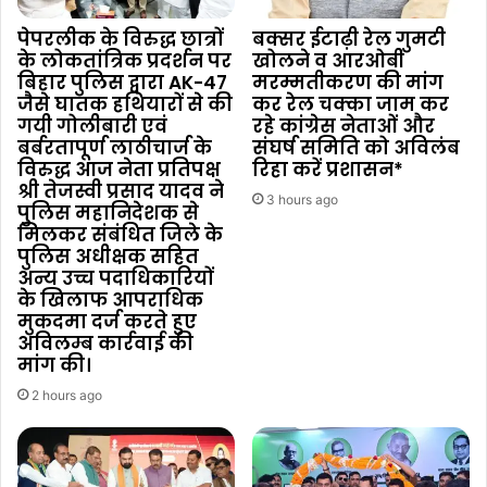
पेपरलीक के विरुद्ध छात्रों
बक्सर ईटाढ़ी रेल गुमटी
के लोकतांत्रिक प्रदर्शन पर
खोलने व आरओबी
बिहार पुलिस द्वारा AK-47
मरम्मतीकरण की मांग
जैसे घातक हथियारों से की
कर रेल चक्का जाम कर
गयी गोलीबारी एवं
रहे कांग्रेस नेताओं और
बर्बरतापूर्ण लाठीचार्ज के
संघर्ष समिति को अविलंब
विरुद्ध आज नेता प्रतिपक्ष
रिहा करें प्रशासन*
श्री तेजस्वी प्रसाद यादव ने
3 hours ago
पुलिस महानिदेशक से
मिलकर संबंधित जिले के
पुलिस अधीक्षक सहित
अन्य उच्च पदाधिकारियों
के खिलाफ आपराधिक
मुकदमा दर्ज करते हुए
अविलम्ब कार्रवाई की
मांग की।
2 hours ago