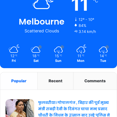
11
℃
Melbourne
12º - 10º
84%
Scattered Clouds
3.14 km/h
12
18
15
11
14
℃
℃
℃
℃
℃
Fri
Sat
Sun
Mon
Tue
Popular
Recent
Comments
फुलवरीया। गोपालगंज , बिहार की पूर्व मुख्य
मंत्री राबड़ी देवी के दिवंगत चाचा नन्द प्रसाद
चौधरी के निधन के 21साल बाद उन्हे पुलिस ने