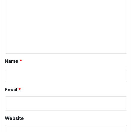
m
m
e
n
t
*
Name
*
Email
*
Website