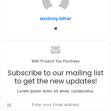
o
p
k
savinay bihar
Website
With Product You Purchase
Subscribe to our mailing list
to get the new updates!
Lorem ipsum dolor sit amet, consectetur.
Enter
your