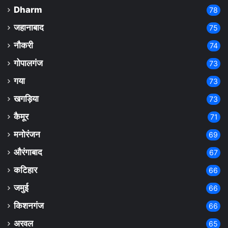
Dharm
78
जहानाबाद
75
नौकरी
74
गोपालगंज
73
गया
73
खगड़िया
73
कैमूर
71
मनोरंजन
69
औरंगाबाद
67
कटिहार
66
जमुई
66
किशनगंज
66
अरवल
65