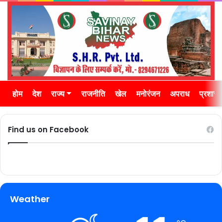
होम
देश
राज्य
राजनीति
खेल
मनोरंजन
अपराध
प्रशास
Find us on Facebook
Weather