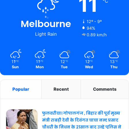
11
℃
Melbourne
12º - 9º
94%
Light Rain
0.89 km/h
11
11
12
12
13
℃
℃
℃
℃
℃
Sun
Mon
Tue
Wed
Thu
Popular
Recent
Comments
फुलवरीया। गोपालगंज , बिहार की पूर्व मुख्य
मंत्री राबड़ी देवी के दिवंगत चाचा नन्द प्रसाद
चौधरी के निधन के 21साल बाद उन्हे पुलिस ने