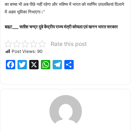
का बच्चा भी अब पीछे नहीं रहेगा और भविष्य में भारत को स्वर्णिम उपलब्धियां दिलाने
में अहम भूमिका निभाएगा।”
बाइट___ सतीश चन्द्र दुबे केंद्रीय राज्य मंत्री कोयला एवं खनन भारत सरकार
Rate this post
Post Views:
90
F
T
X
W
T
S
a
w
h
el
h
c
it
at
e
ar
e
te
s
g
e
b
r
A
ra
o
p
m
o
p
k