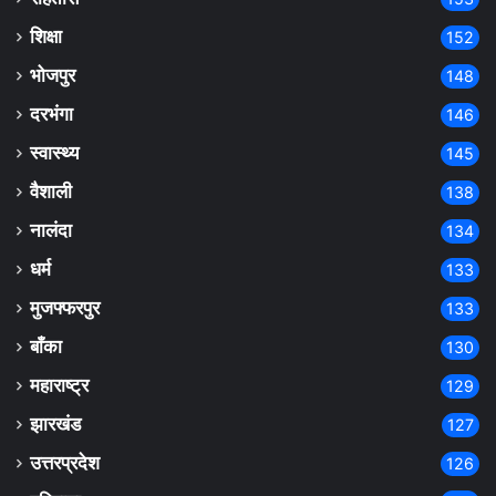
शिक्षा
152
भोजपुर
148
दरभंगा
146
स्वास्थ्य
145
वैशाली
138
नालंदा
134
धर्म
133
मुजफ्फरपुर
133
बाँका
130
महाराष्ट्र
129
झारखंड
127
उत्तरप्रदेश
126