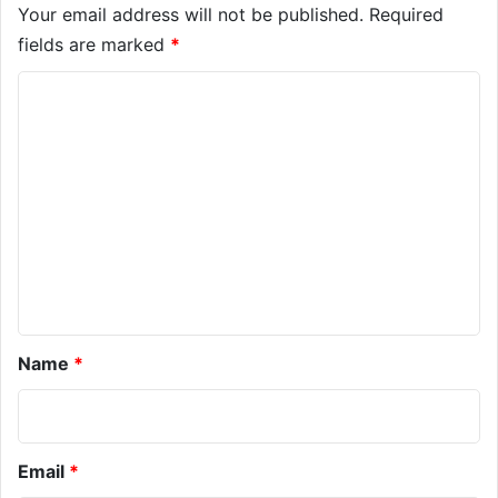
Your email address will not be published.
Required
fields are marked
*
C
o
m
m
e
n
t
*
Name
*
Email
*