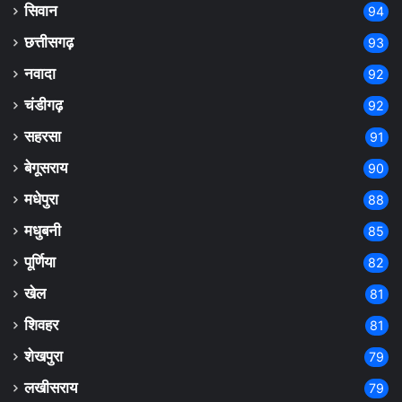
सिवान
94
छत्तीसगढ़
93
नवादा
92
चंडीगढ़
92
सहरसा
91
बेगूसराय
90
मधेपुरा
88
मधुबनी
85
पूर्णिया
82
खेल
81
शिवहर
81
शेखपुरा
79
लखीसराय
79