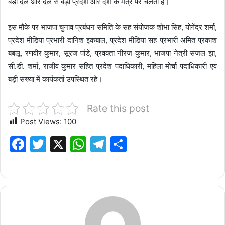
बड़ा दल और दल से बड़ा प्रदेश और देश के मंत्र पर चलती है।
इस मौके पर भाजपा चुनाव प्रबंधन समिति के सह संयोजक शोभा सिंह, योगेंद्र शर्मा,
प्रदेश मीडिया प्रभारी दानिश इकबाल, प्रदेश मीडिया सह प्रभारी अमित प्रकाश
बबलू, रणवीर कुमार, सूरज पांडे, प्रवक्ता नीरज कुमार, भाजपा नेत्री सजल झा,
सी.डी. शर्मा, राजीव कुमार सहित प्रदेश पदाधिकारी, महिला मोर्चा पदाधिकारी एवं
बड़ी संख्या में कार्यकर्ता उपस्थित रहे।
Rate this post
Post Views:
100
F
T
X
W
T
S
a
w
h
el
h
c
it
at
e
ar
e
te
s
g
e
b
r
A
ra
o
p
m