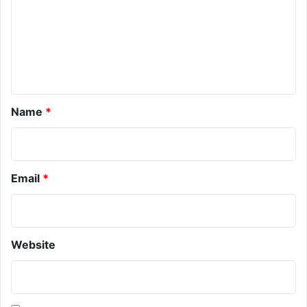
m
e
n
t
*
Name
*
Email
*
Website