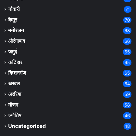
नौकरी
71
कैमूर
70
मनोरंजन
68
औरंगाबाद
66
जमुई
65
कटिहार
65
किशनगंज
65
अरवल
64
अररिया
59
मौसम
58
ज्योतिष
46
Uncategorized
18