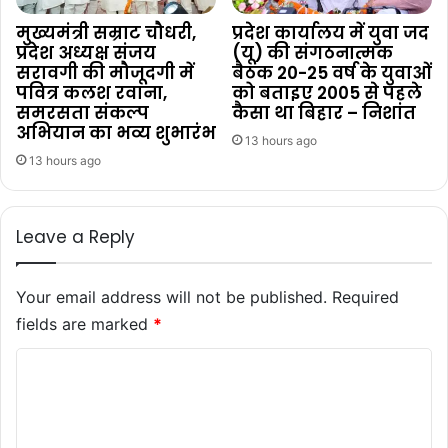
मुख्यमंत्री सम्राट चौधरी,
प्रदेश कार्यालय में युवा जद
प्रदेश अध्यक्ष संजय
(यू) की संगठनात्मक
सरावगी की मौजूदगी में
बैठक 20-25 वर्ष के युवाओं
पवित्र कलश रवाना,
को बताइए 2005 से पहले
समरसता संकल्प
कैसा था बिहार – निशांत
अभियान का भव्य शुभारंभ
13 hours ago
13 hours ago
Leave a Reply
Your email address will not be published.
Required
fields are marked
*
C
o
m