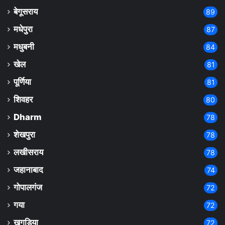
बेगूसराय
89
मधेपुरा
87
मधुबनी
84
खेल
81
पूर्णिया
81
शिवहर
80
Dharm
78
शेखपुरा
78
लखीसराय
78
जहानाबाद
74
गोपालगंज
72
गया
72
खगड़िया
72