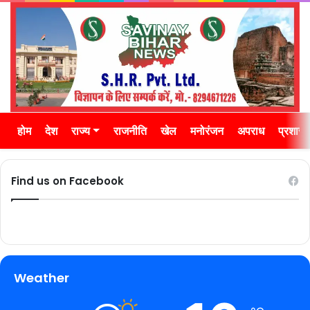
होम
देश
राज्य
राजनीति
खेल
मनोरंजन
अपराध
प्रशास
Find us on Facebook
Weather