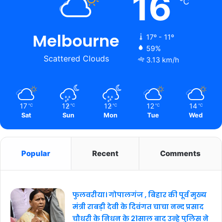
16
℃
Melbourne
17º - 11º
59%
Scattered Clouds
3.13 km/h
17
12
12
12
14
℃
℃
℃
℃
℃
Sat
Sun
Mon
Tue
Wed
Popular
Recent
Comments
फुलवरीया। गोपालगंज , बिहार की पूर्व मुख्य
मंत्री राबड़ी देवी के दिवंगत चाचा नन्द प्रसाद
चौधरी के निधन के 21साल बाद उन्हे पुलिस ने