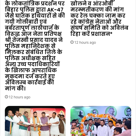
के लोकतांत्रिक प्रदर्शन पर
खोलने व आरओबी
बिहार पुलिस द्वारा AK-47
मरम्मतीकरण की मांग
जैसे घातक हथियारों से की
कर रेल चक्का जाम कर
गयी गोलीबारी एवं
रहे कांग्रेस नेताओं और
बर्बरतापूर्ण लाठीचार्ज के
संघर्ष समिति को अविलंब
विरुद्ध आज नेता प्रतिपक्ष
रिहा करें प्रशासन*
श्री तेजस्वी प्रसाद यादव ने
12 hours ago
पुलिस महानिदेशक से
मिलकर संबंधित जिले के
पुलिस अधीक्षक सहित
अन्य उच्च पदाधिकारियों
के खिलाफ आपराधिक
मुकदमा दर्ज करते हुए
अविलम्ब कार्रवाई की
मांग की।
12 hours ago