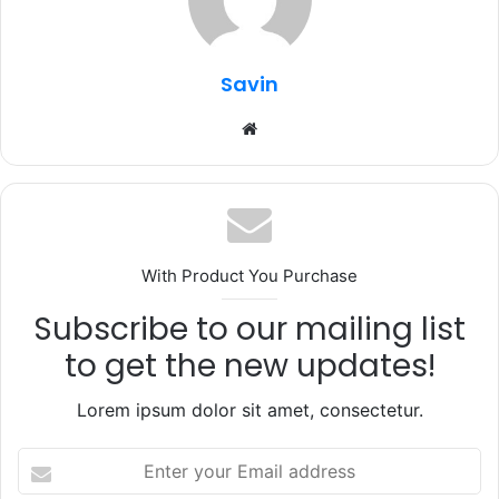
o
p
k
Savin
Website
With Product You Purchase
Subscribe to our mailing list
to get the new updates!
Lorem ipsum dolor sit amet, consectetur.
Enter
your