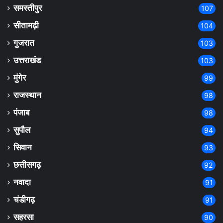
समस्तीपुर
107
सीतामढ़ी
104
गुजरात
103
उत्तराखंड
103
मुंगेर
99
राजस्थान
98
पंजाब
98
सुपौल
94
सिवान
93
छत्तीसगढ़
92
नवादा
91
चंडीगढ़
91
सहरसा
90