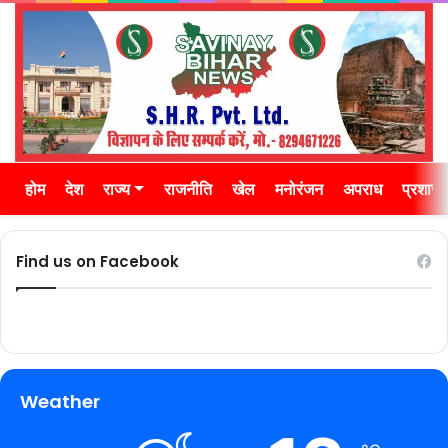
होम
देश
राज्य
राजनीति
खेल
मनोरंजन
अपराध
प्रशास
Find us on Facebook
Weather