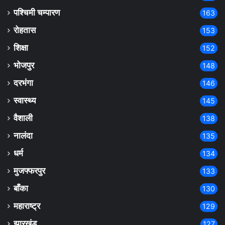
पश्चिमी चम्पारण
163
रोहतास
153
शिक्षा
152
भोजपुर
148
दरभंगा
146
स्वास्थ्य
145
वैशाली
138
नालंदा
135
धर्म
134
मुजफ्फरपुर
133
बाँका
130
महाराष्ट्र
129
झारखंड
127