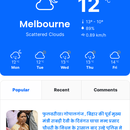
12
℃
Melbourne
13º - 10º
89%
Scattered Clouds
0.89 km/h
12
12
13
13
14
℃
℃
℃
℃
℃
Mon
Tue
Wed
Thu
Fri
Popular
Recent
Comments
फुलवरीया। गोपालगंज , बिहार की पूर्व मुख्य
मंत्री राबड़ी देवी के दिवंगत चाचा नन्द प्रसाद
चौधरी के निधन के 21साल बाद उन्हे पुलिस ने