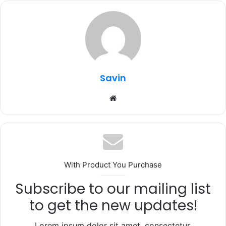
e
te
s
g
e
b
r
A
ra
o
p
m
o
p
k
Savin
Website
With Product You Purchase
Subscribe to our mailing list
to get the new updates!
Lorem ipsum dolor sit amet, consectetur.