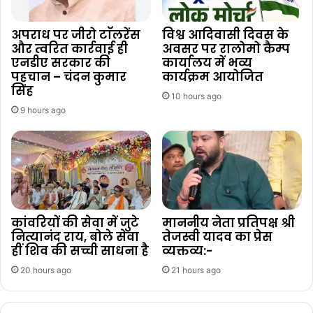
अपराध पर जीरो टाॅलरेंस
विश्व आदिवासी दिवस के
और त्वरित कार्रवाई ही
अवसर पर रालोमो कैम्प
एनडीए सरकार की
कार्यालय में भव्य
पहचान – चंदन कुमार
कार्यक्रम आयोजित
सिंह
10 hours ago
9 hours ago
कांवरियों की सेवा में जुटे
माननीय नेता प्रतिपक्ष श्री
नित्यानंद राय, बोले सेवा
तेजस्वी यादव का प्रेस
हीं शिव की सच्ची साधना है
व्यक्तव्य:-
20 hours ago
21 hours ago