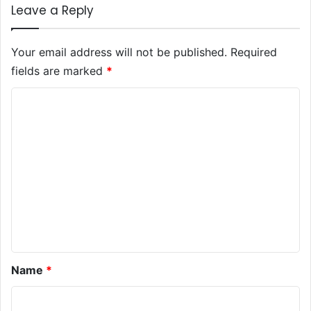
Leave a Reply
Your email address will not be published.
Required
fields are marked
*
C
o
m
m
e
n
t
*
Name
*