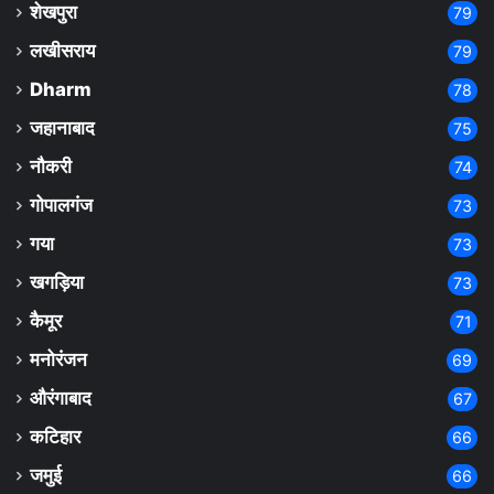
शेखपुरा
79
लखीसराय
79
Dharm
78
जहानाबाद
75
नौकरी
74
गोपालगंज
73
गया
73
खगड़िया
73
कैमूर
71
मनोरंजन
69
औरंगाबाद
67
कटिहार
66
जमुई
66