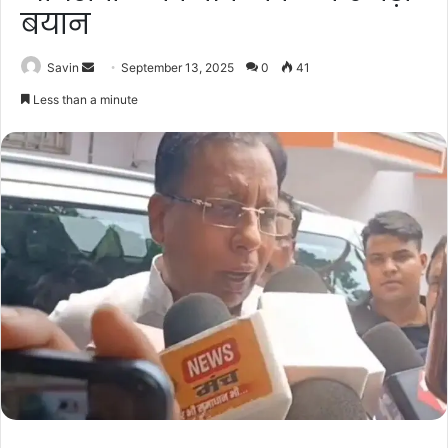
बयान
Send
Savin
September 13, 2025
0
41
an
Less than a minute
email