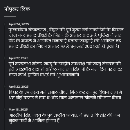
पॉपुलर लिंक
April 24, 2025
फुलवरीया। गोपालगंज , बिहार की पूर्व मुख्य मंत्री राबड़ी देवी के दिवंगत
चाचा नन्द प्रसाद चौधरी के निधन के 21साल बाद उन्हे पुलिस ने मार
पीट के मामले मे आरोपित बनाया है बताया जारहा है की आरोपित नंद
प्रसाद चौधरी का निधन 21साल पहले 8जुलाई 2004को हो चुका है।
April 27, 2025
पूर्व राज्यसभा सांसद, जदयू के राष्ट्रीय उपाध्यक्ष एवं जदयू संगठन की
धुरी आदरणीय दादा श्री बशिष्ठ नारायण सिंह जी के जन्मदिन पर सादर
चरण स्पर्श, हार्दिक बधाई एवं शुभकामनाएं।
April 22, 2025
बिहार के उप मुख्य मंत्री सम्राट चौधरी मिल कर राजपुर विधान सभा मे
धन सोई बाजार मे एक 100वेड वाल अस्पताल खोलने की मांग किया.
May 18, 2025
आरसीपी सिंह, जदयू के पूर्व राष्ट्रीय अध्यक्ष, ने प्रशांत किशोर की जन
सुराज पार्टी में शामिल हो गए हैं