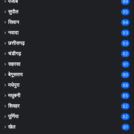
पंजाब
99
सुपौल
95
सिवान
94
नवादा
93
छत्तीसगढ़
93
चंडीगढ़
92
सहरसा
91
बेगूसराय
90
मधेपुरा
88
मधुबनी
85
शिवहर
82
पूर्णिया
82
खेल
81