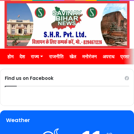
होम
देश
राज्य
राजनीति
खेल
मनोरंजन
अपराध
प्रशास
Find us on Facebook
Weather