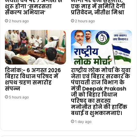
जयंती वर्ष पर 7 अगस्त से
मांगों पर बनी सहमति,
शुरू होगा ‘समरसता
एक माह में समिति देगी
संकल्प अभियान’
प्रतिवेदन, नीतीश मिश्रा
2 hours ago
2 hours ago
दिनांक:- 6 अगस्त 2026
राष्ट्रीय लोक मोर्चा के युवा
बिहार विधान परिषद में
नेता एवं बिहार सरकार के
शपथ ग्रहण समारोह
पंचायती राज विभाग के
संपन्न
मंत्री Deepak Prakash
जी को बिहार विधान
5 hours ago
परिषद का सदस्य
मनोनीत होने की हार्दिक
बधाई व शुभकामनाएं।
1 day ago