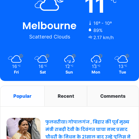
11
℃
Melbourne
16º - 10º
89%
Scattered Clouds
2.17 km/h
16
16
12
13
13
℃
℃
℃
℃
℃
Fri
Sat
Sun
Mon
Tue
Popular
Recent
Comments
फुलवरीया। गोपालगंज , बिहार की पूर्व मुख्य
मंत्री राबड़ी देवी के दिवंगत चाचा नन्द प्रसाद
चौधरी के निधन के 21साल बाद उन्हे पुलिस ने