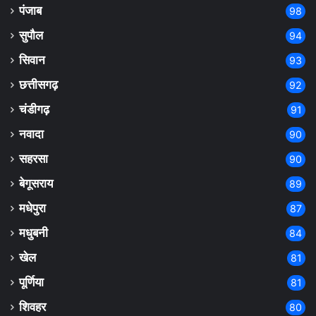
पंजाब
98
सुपौल
94
सिवान
93
छत्तीसगढ़
92
चंडीगढ़
91
नवादा
90
सहरसा
90
बेगूसराय
89
मधेपुरा
87
मधुबनी
84
खेल
81
पूर्णिया
81
शिवहर
80