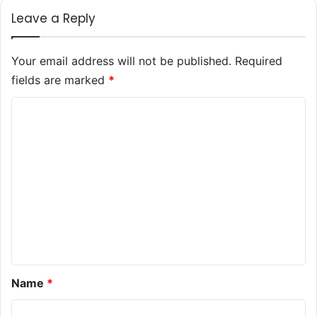
Leave a Reply
Your email address will not be published.
Required
fields are marked
*
C
o
m
m
e
n
t
*
Name
*