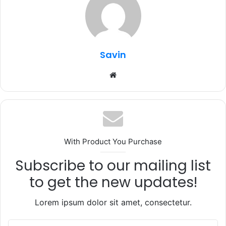
o
p
m
o
p
k
Savin
Website
With Product You Purchase
Subscribe to our mailing list
to get the new updates!
Lorem ipsum dolor sit amet, consectetur.
Enter