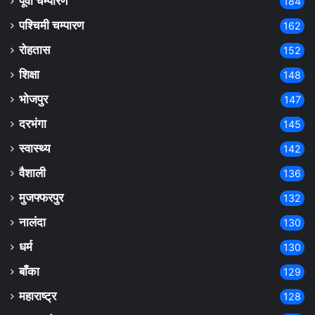
पूर्वी चम्पारण
184
पश्चिमी चम्पारण
162
रोहतास
152
शिक्षा
148
भोजपुर
147
दरभंगा
145
स्वास्थ्य
142
वैशाली
136
मुजफ्फरपुर
132
नालंदा
130
धर्म
130
बाँका
129
महाराष्ट्र
128