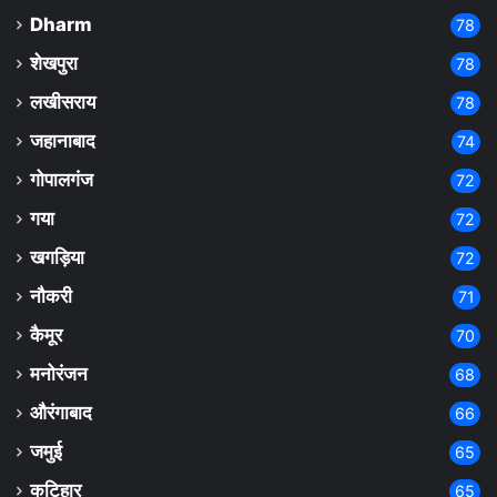
Dharm
78
शेखपुरा
78
लखीसराय
78
जहानाबाद
74
गोपालगंज
72
गया
72
खगड़िया
72
नौकरी
71
कैमूर
70
मनोरंजन
68
औरंगाबाद
66
जमुई
65
कटिहार
65