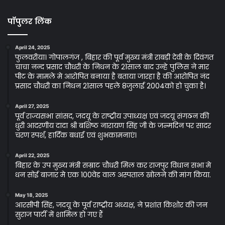
पॉपुलर लिंक
April 24, 2025
फुलवरीया। गोपालगंज , बिहार की पूर्व मुख्य मंत्री राबड़ी देवी के दिवंगत
चाचा नन्द प्रसाद चौधरी के निधन के 21साल बाद उन्हे पुलिस ने मार
पीट के मामले मे आरोपित बनाया है बताया जारहा है की आरोपित नंद
प्रसाद चौधरी का निधन 21साल पहले 8जुलाई 2004को हो चुका है।
April 27, 2025
पूर्व राज्यसभा सांसद, जदयू के राष्ट्रीय उपाध्यक्ष एवं जदयू संगठन की
धुरी आदरणीय दादा श्री बशिष्ठ नारायण सिंह जी के जन्मदिन पर सादर
चरण स्पर्श, हार्दिक बधाई एवं शुभकामनाएं।
April 22, 2025
बिहार के उप मुख्य मंत्री सम्राट चौधरी मिल कर राजपुर विधान सभा मे
धन सोई बाजार मे एक 100वेड वाल अस्पताल खोलने की मांग किया.
May 18, 2025
आरसीपी सिंह, जदयू के पूर्व राष्ट्रीय अध्यक्ष, ने प्रशांत किशोर की जन
सुराज पार्टी में शामिल हो गए हैं