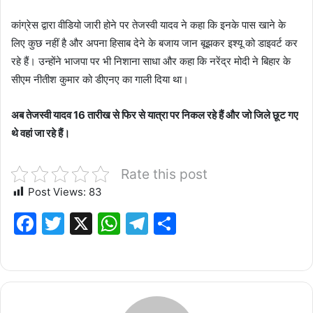
कांग्रेस द्वारा वीडियो जारी होने पर तेजस्वी यादव ने कहा कि इनके पास खाने के
लिए कुछ नहीं है और अपना हिसाब देने के बजाय जान बूझकर इश्यू को डाइवर्ट कर
रहे हैं। उन्होंने भाजपा पर भी निशाना साधा और कहा कि नरेंद्र मोदी ने बिहार के
सीएम नीतीश कुमार को डीएनए का गाली दिया था।
अब तेजस्वी यादव 16 तारीख से फिर से यात्रा पर निकल रहे हैं और जो जिले छूट गए
थे वहां जा रहे हैं।
Rate this post
Post Views:
83
F
T
X
W
T
S
a
w
h
el
h
c
it
at
e
ar
e
te
s
g
e
b
r
A
ra